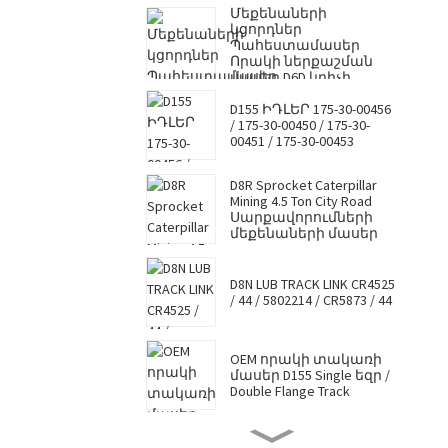
Մեքենաների
կցորդներ
Պահեստամասեր
Որակի ներքաշման
մասեր D6D կրիչի
գլան/TOP գլան/վերին
D155 ԻԴԼԵՐ 175-30-00456
գլան
/ 175-30-00450 / 175-30-
CR2650/CR2650A/3T3206
00451 / 175-30-00453
D8R Sprocket Caterpillar
Mining 4.5 Ton City Road
Սարքավորումների
մեքենաների մասեր
D8N LUB TRACK LINK CR4525
/ 44 / 5802214 / CR5873 / 44
OEM որակի տակառի
մասեր D155 Single եզր /
Double Flange Track