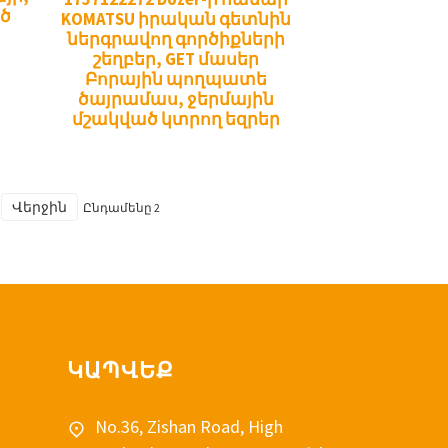
ծ
KOMATSU իրական գետնին
ներգրավող գործիքների
շեղբեր, GET մասեր
Բորային պողպատե
ծայրամաս, ջերմային
մշակված կտրող եզրեր
Վերջին
Ընդամենը 2
ԿԱՊՎԵՔ
No.36, Zishan Road, High