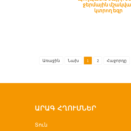
ջերմային մշակվա
կտրող եզր
Առաջին
Նախ
1
2
Հաջորդը
ԱՐԱԳ ՀՂՈՒՄՆԵՐ
Տուն