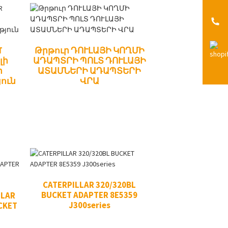
T
Թրթուր ԴՈՒԼԱՅԻ ԿՈՂՄԻ
լի
ԱԴԱՊՏՐԻ ՊՈԼՏ ԴՈՒԼԱՅԻ
ր
ԱՏԱՄՆԵՐԻ ԱԴԱՊՏԵՐԻ
ուն
ՎՐԱ
CATERPILLAR 320/320BL
BUCKET ADAPTER 8E5359
LAR
J300series
CKET