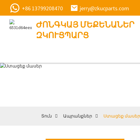
+86 13799208470
jerry@zkucparts.com
ԺՈՆԳԿԱՅ ՄԵՔԵՆԱՆԵՐ
ԶԿՈՒՑՊԱՐՑ
Տուն
Ապրանքներ
Ստացեք մասե