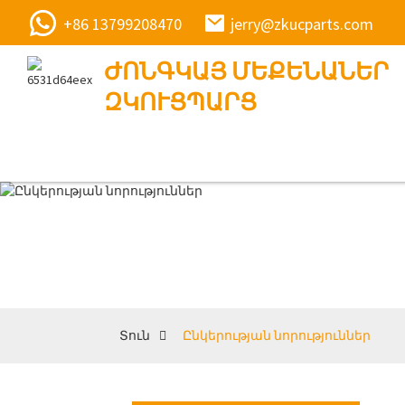
+86 13799208470
jerry@zkucparts.com
ԺՈՆԳԿԱՅ ՄԵՔԵՆԱՆԵՐ
ԶԿՈՒՑՊԱՐՑ
Ը
Տուն
Ընկերության նորություններ