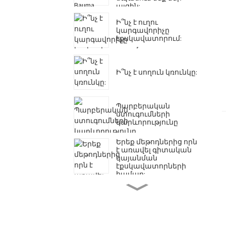
այցին:
Ի՞նչ է ուղու
կարգավորիչը
էքսկավատորում:
Ի՞նչ է սողուն կռունկը:
Պարբերական
ստուգումների
կարևորությունը
Երեք մեթոդներից որն
է առավել գիտական ​​
կայանման
էքսկավատորների
համար:
Ինչի՞ց են
պատրաստված
էքսկավատորի դույլի
ցողունները:
Ինչպե՞ս կանխել