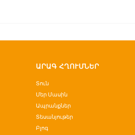
ԱՐԱԳ ՀՂՈՒՄՆԵՐ
Տուն
Մեր Մասին
Ապրանքներ
Տեսանյութեր
Բլոգ