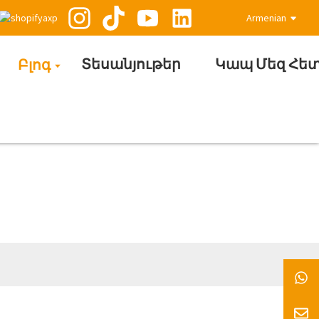
Armenian
Տեսանյութեր
Կապ Մեզ Հե
Բլոգ
եր