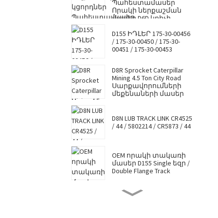
Պահեստամասեր
Որակի ներքաշման
մասեր D6D կրիչի
գլան/TOP գլան/վերին
D155 ԻԴԼԵՐ 175-30-00456
գլան
/ 175-30-00450 / 175-30-
CR2650/CR2650A/3T3206
00451 / 175-30-00453
D8R Sprocket Caterpillar
Mining 4.5 Ton City Road
Սարքավորումների
մեքենաների մասեր
D8N LUB TRACK LINK CR4525
/ 44 / 5802214 / CR5873 / 44
OEM որակի տակառի
մասեր D155 Single եզր /
Double Flange Track
D8N TRACK SHOE 7G6448 /
7T0737 / CR4526/22