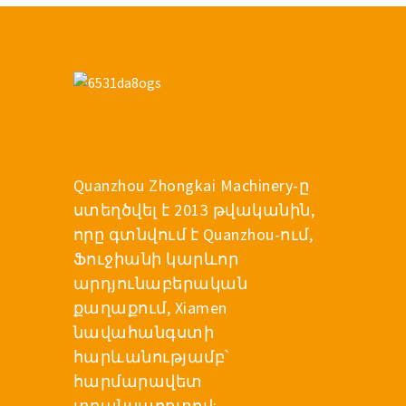
Hot Selling Caterpillar
Komatsu Hitachi
Էքսկավատոր Rock
Bucket
Factory Supply Top
Վաճառք Վաճառվում
է տակառի մասեր PC
200 Carrier Roller / Top
Roller / Upper Roller 81EM-
10030-01 / 81EM-13010 /
Quanzhou Zhongkai Machinery-ը
81WM-17030
OEM Quality Undercarriage
Parts PC 200 Idler
ստեղծվել է 2013 թվականին,
որը գտնվում է Quanzhou-ում,
Ֆուջիանի կարևոր
արդյունաբերական
քաղաքում, Xiamen
նավահանգստի
հարևանությամբ՝
հարմարավետ
տրանսպորտով: