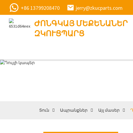
+86 13799208470
jerry@zkucparts.com
ԺՈՆԳԿԱՅ ՄԵՔԵՆԱՆԵՐ
ԶԿՈՒՑՊԱՐՑ
Տուն
Ապրանքներ
Այլ մասեր
Դ