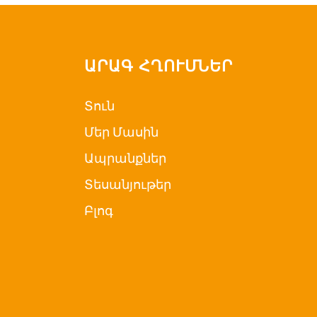
ԱՐԱԳ ՀՂՈՒՄՆԵՐ
Տուն
Մեր Մասին
Ապրանքներ
Տեսանյութեր
Բլոգ