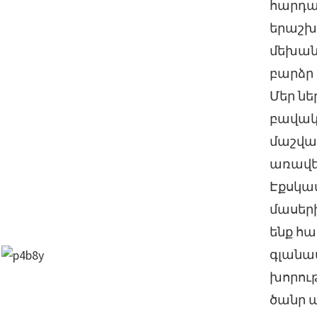
հարդար
երաշխ
մեխան
բարձր 
Մեր նե
բավակ
մաշված
առավել
Էքսկա
մասերի
ենք հ
գլանա
խորութ
ծանր 