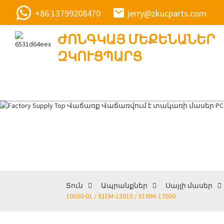
+86 13799208470
jerry@zkucparts.com
ԺՈՆԳԿԱՅ ՄԵՔԵՆԱՆԵՐ
ԶԿՈՒՑՊԱՐՑ
Տուն
Ապրանքներ
Սայլի մասեր
10030-01 / 81EM-13010 / 81WM-17030