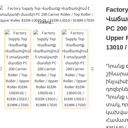
Factor
Վաճառ
Loading...
Loading...
PC 200 
Upper R
13010 
Դրանք 
շինարա
ինչպիս
դոզերնե
Դրանք 
տակ, ո
կախվածո
Համատե
KM1640 / 