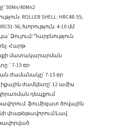
թը՝ 50Mn/40Mn2
թյուն: ROLLER SHELL: HRC48-55;
HRC51-56; Խորություն: 4-10 մմ
ա՝ Ձուլում/ Դարբնություն
ել: Հարթ
նքի մատակարարման
ը `7-15 օր
ն ժամանակը՝ 7-15 օր
իքային ժամկետը՝ 12 ամիս
կիրառման դեպքում
ավորում. ֆումիգատ ծովային
ի փաթեթավորում/Լավ
թավորված