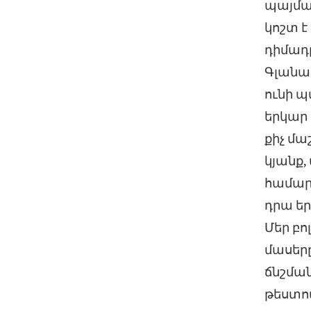
պայմա
կոշտ է
դիմադր
Գլանա
ունի 
երկար
քիչ մա
կյանք,
համար՝
դրա եր
Մեր բ
մասերը
ճնշման
թեստով