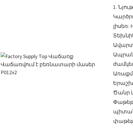
1. Նյու
Կարծրու
լիսեռ: 
Տեխնիկ
Ավարտ
Ապրա
ժամկետ
Առաքմա
Երաշխ
Ծանր 
Փաթեթ
պիտան
փաթե