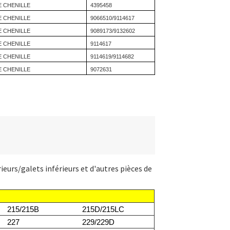
E CHENILLE
4395458
E CHENILLE
9066510/9114617
E CHENILLE
9089173/9132602
E CHENILLE
9114617
E CHENILLE
9114619/9114682
E CHENILLE
9072631
urs/galets inférieurs et d'autres pièces de
215/215B
215D/215LC
227
229/229D