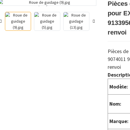
Pièces 
Loading...
Loading...
pour E
913395
renvoi
Pièces de 
9074011 9
renvoi
Descripti
Modèle:
Nom:
Marque: