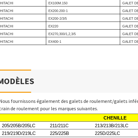
HITACHI
EX100M.150
GALET D
HITACHI
EX200.200-1
GALET D
HITACHI
EX200-2/3/5
GALET D
HITACHI
EX220
GALET D
HITACHI
EX270,300/1,2,3/5
GALET D
HITACHI
EX400-1
GALET D
MODÈLES
Nous fournissons également des galets de roulement/galets inférie
train de roulement pour les marques suivantes.
CHENILLE
205/205B/205LC
211/211C
213/213B/213LC
219/219D/219LC
225/225B
225D/225LC