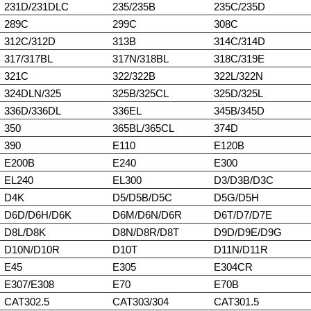
231D/231DLC
235/235B
235C/235D
289C
299C
308C
312C/312D
313B
314C/314D
317/317BL
317N/318BL
318C/319E
321C
322/322B
322L/322N
324DLN/325
325B/325CL
325D/325L
336D/336DL
336EL
345B/345D
350
365BL/365CL
374D
390
E110
E120B
E200B
E240
E300
EL240
EL300
D3/D3B/D3C
D4K
D5/D5B/D5C
D5G/D5H
D6D/D6H/D6K
D6M/D6N/D6R
D6T/D7/D7E
D8L/D8K
D8N/D8R/D8T
D9D/D9E/D9G
D10N/D10R
D10T
D11N/D11R
E45
E305
E304CR
E307/E308
E70
E70B
CAT302.5
CAT303/304
CAT301.5