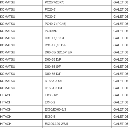
KOMATSU
PC20/7/20R/8
GALET D
KOMATSU
PC20-7
GALET D
KOMATSU
PC30-7
GALET D
KOMATSU
PC40-7 (PC45)
GALET D
KOMATSU
PC40MR
GALET D
KOMATSU
D31-17,18 S/F
GALET D
KOMATSU
D31-17 ,18 D/F
GALET D
KOMATSU
D60-65/ SD15P S/F
GALET D
KOMATSU
D60-65 D/F
GALET D
KOMATSU
D80-85 S/F
GALET D
KOMATSU
D80-85 D/F
GALET D
KOMATSU
D155A-3 S/F
GALET D
KOMATSU
D155A-3 D/F
GALET D
HITACHI
EX30-1/2
GALET D
HITACHI
EX40-2
GALET D
HITACHI
EX60/EX60-2/3
GALET D
HITACHI
EX60-5
GALET D
HITACHI
EX100.120-2/3/5
GALET D