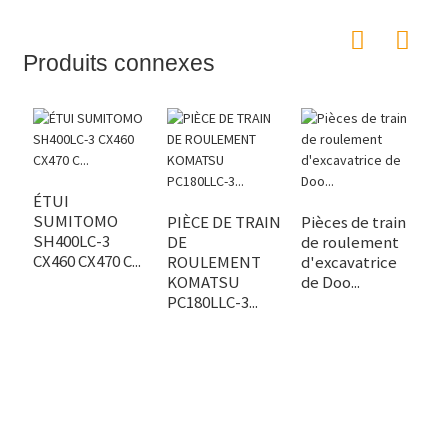
Produits connexes
ÉTUI
P
SUMITOMO
C
PIÈCE DE TRAIN
Pièces de train
SH400LC-3
J
DE
de roulement
CX460 CX470 C...
2
ROULEMENT
d'excavatrice
KOMATSU
de Doo...
PC180LLC-3...