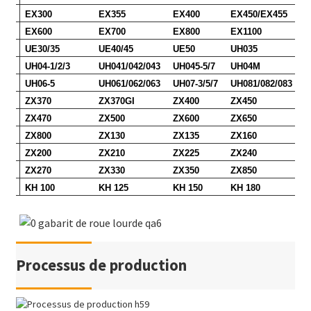
EX300
EX355
EX400
EX450/EX455
EX600
EX700
EX800
EX1100
UE30/35
UE40/45
UE50
UH035
UH04-1/2/3
UH041/042/043
UH045-5/7
UH04M
UH06-5
UH061/062/063
UH07-3/5/7
UH081/082/083
ZX370
ZX370GI
ZX400
ZX450
ZX470
ZX500
ZX600
ZX650
ZX800
ZX130
ZX135
ZX160
ZX200
ZX210
ZX225
ZX240
ZX270
ZX330
ZX350
ZX850
KH 100
KH 125
KH 150
KH 180
Processus de production