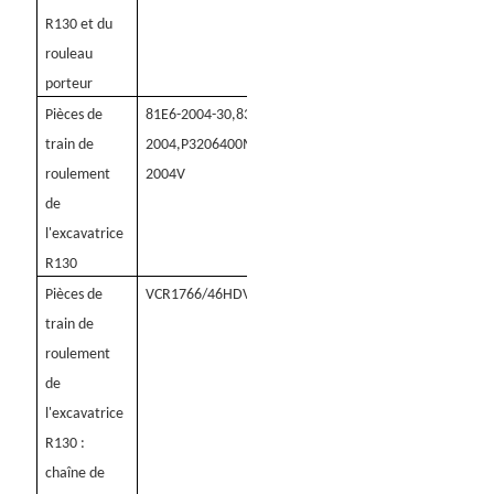
R130 et du
rouleau
porteur
Pièces de
81E6-2004-30
,
83E6-
train de
2004
,
P3206400M00
,
U1842387
,
V81E6-
roulement
2004V
de
l'excavatrice
R130
Pièces de
VCR1766/46HDV
train de
roulement
de
l'excavatrice
R130 :
chaîne de