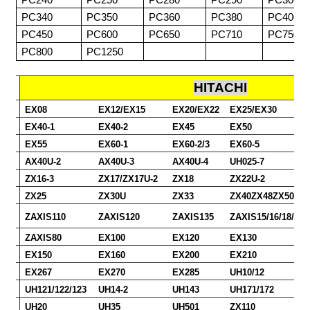
PC340
PC350
PC360
PC380
PC400
PC450
PC600
PC650
PC710
PC750
PC800
PC1250
HITACHI
EX08
EX12/EX15
EX20/EX22
EX25/EX30
EX40-1
EX40-2
EX45
EX50
EX55
EX60-1
EX60-2/3
EX60-5
AX40U-2
AX40U-3
AX40U-4
UH025-7
ZX16-3
ZX17/ZX17U-2
ZX18
ZX22U-2
ZX25
ZX30U
ZX33
ZX40ZX48ZX50
ZAXIS110
ZAXIS120
ZAXIS135
ZAXIS15/16/18/25/
ZAXIS80
EX100
EX120
EX130
EX150
EX160
EX200
EX210
EX267
EX270
EX285
UH10/12
UH121/122/123
UH14-2
UH143
UH171/172
UH20
UH35
UH501
ZX110