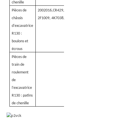
chenille
Pièces de
2002016
,
CR429,
,
CR429B,
,
S113061,
,
2B9511,
châssis
2F1009, 4K7038
,
7H3596
,
578633
d'excavatrice
R130 :
boulons et
écrous
Pièces de
train de
roulement
de
l'excavatrice
R130 : patins
de chenille