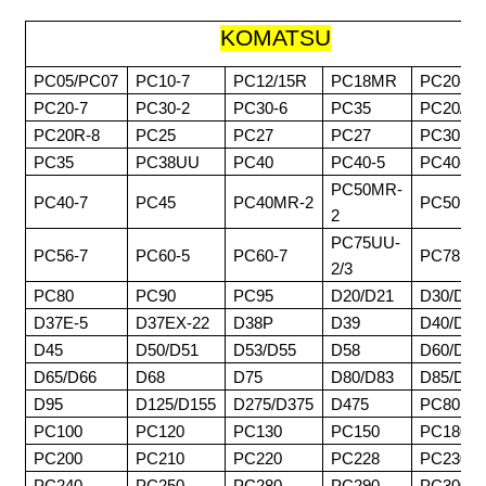
KOMATSU
PC05/PC07
PC10-7
PC12/15R
PC18MR
PC20-3
PC20-7
PC30-2
PC30-6
PC35
PC20/30
PC20R-8
PC25
PC27
PC27
PC30MR
PC35
PC38UU
PC40
PC40-5
PC40-6
PC50MR-
PC40-7
PC45
PC40MR-2
PC50
2
PC75UU-
PC56-7
PC60-5
PC60-7
PC78
2/3
PC80
PC90
PC95
D20/D21
D30/D31
D37E-5
D37EX-22
D38P
D39
D40/D41
D45
D50/D51
D53/D55
D58
D60/D61
D65/D66
D68
D75
D80/D83
D85/D8
D95
D125/D155
D275/D375
D475
PC80
PC100
PC120
PC130
PC150
PC180
PC200
PC210
PC220
PC228
PC230
PC240
PC250
PC280
PC290
PC300