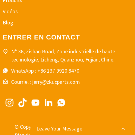
Produits
Vidéos
Blog
ENTRER EN CONTACT
N° 36, Zishan Road, Zone industrielle de haute
technologie, Licheng, Quanzhou, Fujian, Chine.
WhatsApp : +86 137 9920 8470
Courriel : jerry@zkucparts.com
© Copyright - 2010-2024 : Tous droits réservés.
Leave Your Message
-
-
Plan du site
MEILLEUR BLOG
Recherche principale