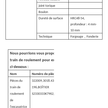
joint torique
Boulon
Dureté de surface
HRC48-54,
profondeur : 4 mm-
10 mm
，
Technique
Forgeage
Fonderie
Nous pourrions vous proposer d'autres pièces de
train de roulement pour excavatrice R130 comme
ci-dessous :
Nom
Numéro de pièce
Pièces du
322009
,
3018.43232
,
CR2880,337-
train de
196,BOÎTIER
roulement
S2330333K7962
,
6K9879,6K9880
de
l'excavatrice