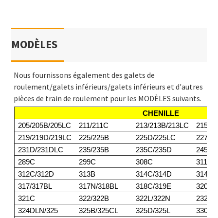
MODÈLES
Nous fournissons également des galets de
roulement/galets inférieurs/galets inférieurs et d'autres
pièces de train de roulement pour les MODÈLES suivants.
CHENILLE
205/205B/205LC
211/211C
213/213B/213LC
215/2
219/219D/219LC
225/225B
225D/225LC
227
231D/231DLC
235/235B
235C/235D
245/2
289C
299C
308C
311/3
312C/312D
313B
314C/314D
314E/
317/317BL
317N/318BL
318C/319E
320BL
321C
322/322B
322L/322N
232DL
324DLN/325
325B/325CL
325D/325L
330/3