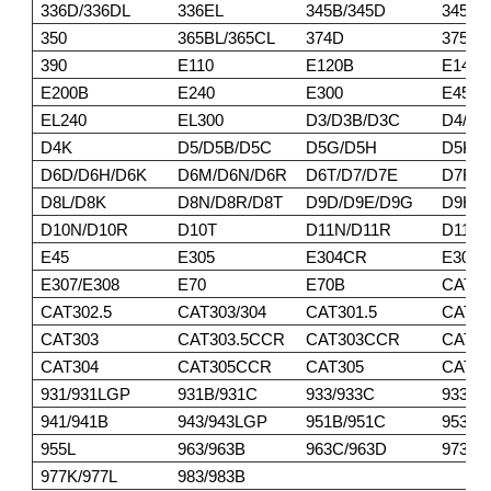
336D/336DL
336EL
345B/345D
345DL
350
365BL/365CL
374D
375/3
390
E110
E120B
E140
E200B
E240
E300
E450
EL240
EL300
D3/D3B/D3C
D4/D4
D4K
D5/D5B/D5C
D5G/D5H
D5K/
D6D/D6H/D6K
D6M/D6N/D6R
D6T/D7/D7E
D7F/D
D8L/D8K
D8N/D8R/D8T
D9D/D9E/D9G
D9H/D
D10N/D10R
D10T
D11N/D11R
D11T
E45
E305
E304CR
E305
E307/E308
E70
E70B
CAT30
CAT302.5
CAT303/304
CAT301.5
CAT30
CAT303
CAT303.5CCR
CAT303CCR
CAT3
CAT304
CAT305CCR
CAT305
CAT30
931/931LGP
931B/931C
933/933C
933F/
941/941B
943/943LGP
951B/951C
953/9
955L
963/963B
963C/963D
973
977K/977L
983/983B