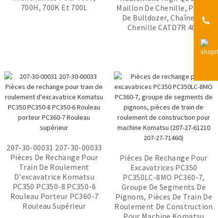
700H, 700K Et 700L
Chenille, Pièces De Bulldozer,
Caterpillar D6R 39L, Chaînes
Maillon De Chenille, Pièces
Chenille D'excavatrice
Chaîne De Chenille CATD7R
KOMATSU PC200, Roue De
De Chenilles 102-0761,
De Bulldozer, Chaîne De
40L
Chenille CATD7R 40L
BERCO CR5534/39
Renvoi Avant
207-30-00031 207-30-00033
Pièces De Rechange Pour
Pièces De Rechange Pour
Train De Roulement
Excavatrices PC350
D'excavatrice Komatsu
PC350LC-8MO PC360-7,
PC350 PC350-8 PC350-6
Groupe De Segments De
Rouleau Porteur PC360-7
Pignons, Pièces De Train De
Rouleau Supérieur
Roulement De Construction
Pour Machine Komatsu