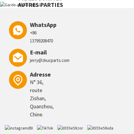
AUTRES PARTIES
WhatsApp
+86
13799208470
E-mail
jerry@zkucparts.com
Adresse
N° 36,
route
Zishan,
Quanzhou,
Chine.