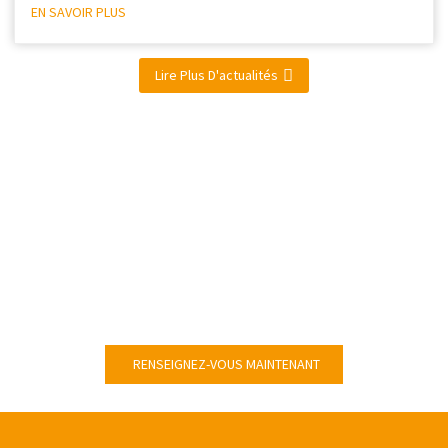
EN SAVOIR PLUS
Lire Plus D'actualités
CONTACTEZ-NOUS POUR PLUS DE
DÉTAILS, Y COMPRIS LES
SPÉCIFICATIONS,
NORMES, PRIX ET SOLUTION.
RENSEIGNEZ-VOUS MAINTENANT