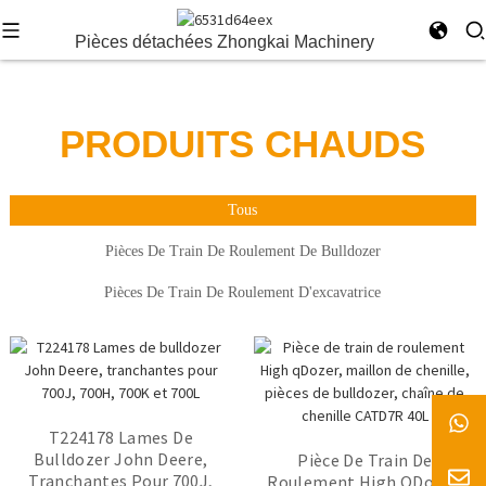
Pièces détachées Zhongkai Machinery
PRODUITS CHAUDS
Tous
Pièces De Train De Roulement De Bulldozer
Pièces De Train De Roulement D'excavatrice
Rouleau Tendeur Forgé Pour
T224178 Lames De
Excavatrice Doosan DX225
Bulldozer John Deere,
Pièce De Train De Roulement
Rouleau De Renvoi Forgé À
Pièces De Train De
Pièce De Train De
Tranchantes Pour 700J,
DX300, Chenille Avant
High QDozer, Maillon De
Roulement Pour Bulldozer
Chaud 20Y-30-00030 Pour
Roulement High QDozer,