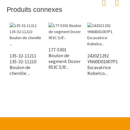
Produits connexes
177-5301
B
Boulon de
d
135-32-11211
2420Z1292
segment Dozer
d
135-32-11210
YN60D01007P1
953C 5/8'...
qu
Boulon de
Excavatrice
chenille ...
Kobelco...