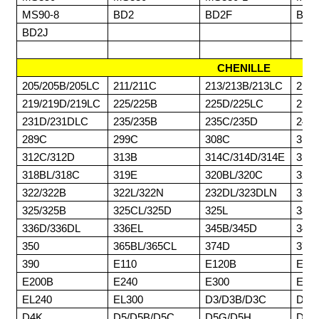
MS90-8
BD2
BD2F
BD2
BD2J
CHENILLE
205/205B/205LC
211/211C
213/213B/213LC
215/
219/219D/219LC
225/225B
225D/225LC
227
231D/231DLC
235/235B
235C/235D
245/
289C
299C
308C
311/
312C/312D
313B
314C/314D/314E
315/
318BL/318C
319E
320BL/320C
320D
322/322B
322L/322N
232DL/323DLN
324
325/325B
325CL/325D
325L
330/
336D/336DL
336EL
345B/345D
345
350
365BL/365CL
374D
375/
390
E110
E120B
E14
E200B
E240
E300
E45
EL240
EL300
D3/D3B/D3C
D4/
D4K
D5/D5B/D5C
D5G/D5H
D5K