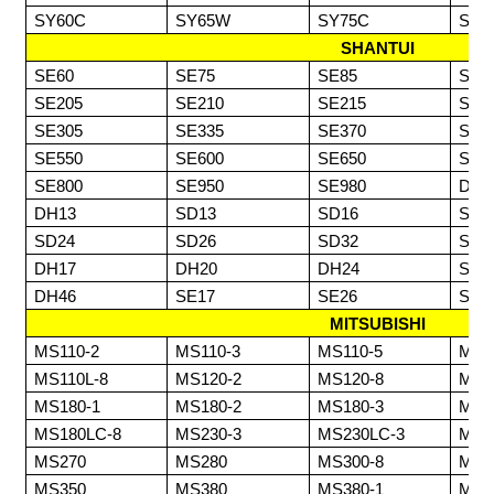
SY60C
SY65W
SY75C
SY8
SHANTUI
SE60
SE75
SE85
SE1
SE205
SE210
SE215
SE2
SE305
SE335
SE370
SE4
SE550
SE600
SE650
SE6
SE800
SE950
SE980
DH0
DH13
SD13
SD16
SD1
SD24
SD26
SD32
SD3
DH17
DH20
DH24
SD6
DH46
SE17
SE26
SE3
MITSUBISHI
MS110-2
MS110-3
MS110-5
MS1
MS110L-8
MS120-2
MS120-8
MS1
MS180-1
MS180-2
MS180-3
MS1
MS180LC-8
MS230-3
MS230LC-3
MS2
MS270
MS280
MS300-8
MS3
MS350
MS380
MS380-1
MS3