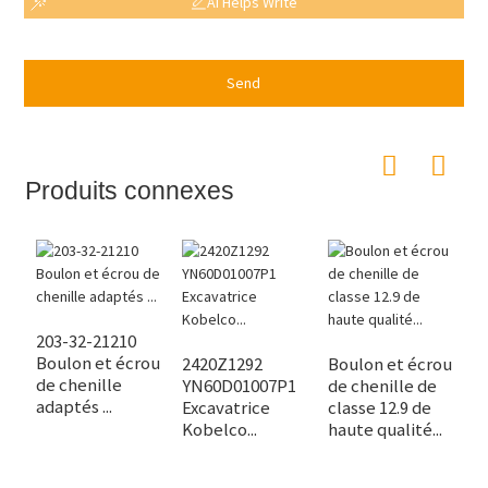
AI Helps Write
Send
Produits connexes
203-32-21210
Boulon et écrou
2420Z1292
Boulon et écrou
B
de chenille
YN60D01007P1
de chenille de
h
adaptés ...
Excavatrice
classe 12.9 de
d
Kobelco...
haute qualité...
12