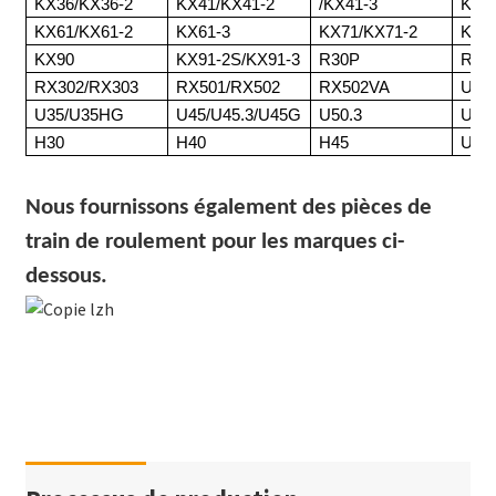
KX36/KX36-2
KX41/KX41-2
/KX41-3
KX5
KX61/KX61-2
KX61-3
KX71/KX71-2
KX7
KX90
KX91-2S/KX91-3
R30P
RX2
RX302/RX303
RX501/RX502
RX502VA
U30/
U35/U35HG
U45/U45.3/U45G
U50.3
U60
H30
H40
H45
UX3
Nous fournissons également des pièces de
train de roulement pour les marques ci-
dessous.