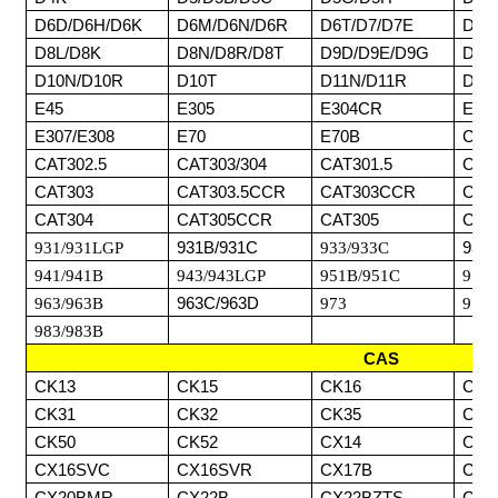
D6D/D6H/D6K
D6M/D6N/D6R
D6T/D7/D7E
D7F
D8L/D8K
D8N/D8R/D8T
D9D/D9E/D9G
D9H
D10N/D10R
D10T
D11N/D11R
D11
E45
E305
E304CR
E30
E307/E308
E70
E70B
CAT
CAT302.5
CAT303/304
CAT301.5
CAT
CAT303
CAT303.5CCR
CAT303CCR
CAT
CAT304
CAT305CCR
CAT305
CAT
931/931LGP
931B/931C
933/933C
933
941/941B
943/943LGP
951B/951C
953/
963/963B
963C/963D
973
977/
983/983B
CAS
CK13
CK15
CK16
CK2
CK31
CK32
CK35
CK3
CK50
CK52
CX14
CX1
CX16SVC
CX16SVR
CX17B
CX1