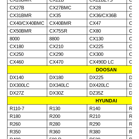
CX20BMR
CX22B
CX22BZTS
CX2
CX27B
CX27BMC
CX28
CX3
CX31BMR
CX35
CX36/CX36B
CX3
CX40/CX40BMC
CX40BMR
CX47
CX5
CX50BMR
CX75SR
CX80
CX8
8000
8800
CX130
CX1
CX180
CX210
CX225
CX2
CX250
CX290
CX300
CX3
CX460
CX470
CX490D LC
CX7
DOOSAN
DX140
DX180
DX225
DX2
DX300LC
DX340LC
DX420LC
DX4
DX27Z
DX30Z
DZ35Z
DZ6
HYUNDAI
R110-7
R130
R140
R14
R180
R200
R210
R23
R260
R280
R290
R30
R350
R360
R380
R42