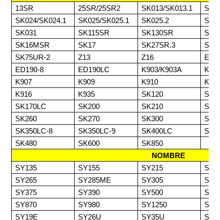
13SR
25SR/25SR2
SK013/SK013.1
SK0
SK024/SK024.1
SK025/SK025.1
SK025.2
SK0
SK031
SK115SR
SK130SR
SK1
SK16MSR
SK17
SK27SR.3
SK7
SK75UR-2
Z13
Z16
ED1
ED190-8
ED190LC
K903/K903A
K90
K907
K909
K910
K91
K916
K935
SK120
SK1
SK170LC
SK200
SK210
SK2
SK260
SK270
SK300
SK3
SK350LC-8
SK350LC-9
SK400LC
SK4
SK480
SK600
SK850
NOMBRE
SY135
SY155
SY215
SY2
SY265
SY285ME
SY305
SY3
SY375
SY390
SY500
SY6
SY870
SY980
SY1250
SY1
SY19E
SY26U
SY35U
SY5