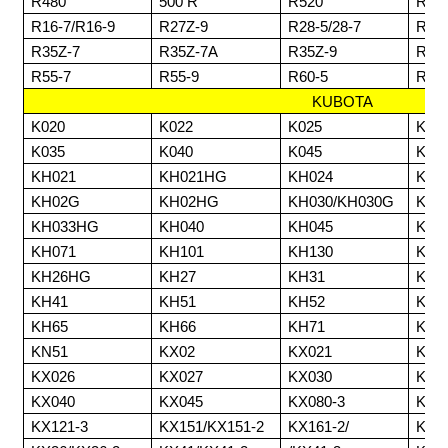
R480
500 R
R520
R80
R16-7/R16-9
R27Z-9
R28-5/28-7
R30
R35Z-7
R35Z-7A
R35Z-9
R55
R55-7
R55-9
R60-5
R60
KUBOTA
K020
K022
K025
K02
K035
K040
K045
K15
KH021
KH021HG
KH024
KH0
KH02G
KH02HG
KH030/KH030G
KH0
KH033HG
KH040
KH045
KH0
KH071
KH101
KH130
KH1
KH26HG
KH27
KH31
KH3
KH41
KH51
KH52
KH6
KH65
KH66
KH71
KH9
KN51
KX02
KX021
KX0
KX026
KX027
KX030
KX0
KX040
KX045
KX080-3
KX1
KX121-3
KX151/KX151-2
KX161-2/
KX1