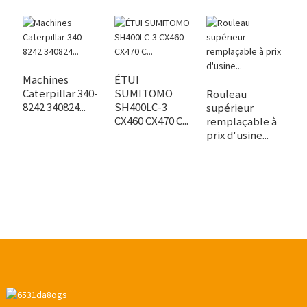
Machines
ÉTUI
Caterpillar 340-
SUMITOMO
Rouleau
P
8242 340824...
SH400LC-3
supérieur
d
CX460 CX470 C...
remplaçable à
d
prix d'usine...
SH