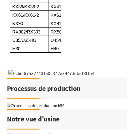
KX36/KX36-2
KX41/KX41-2
/KX41-3
KX
KX61/KX61-2
KX61-3
KX71/KX71-2
KX
KX90
KX91-2S/KX91-3
R30P
RX
RX302/RX303
RX501/RX502
RX502VA
U3
U35/U35HG
U45/U45.3/U45G
U50.3
U6
H30
H40
H45
UX
Processus de production
Notre vue d'usine