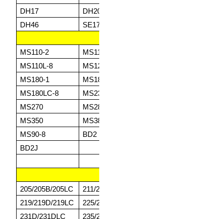
DH17
DH20
DH24
SD
DH46
SE17
SE26
SE
MITSUBISHI
MS110-2
MS110-3
MS110-5
MS
MS110L-8
MS120-2
MS120-8
MS
MS180-1
MS180-2
MS180-3
MS
MS180LC-8
MS230-3
MS230LC-3
MS
MS270
MS280
MS300-8
MS
MS350
MS380
MS380-1
MS
MS90-8
BD2
BD2F
BD
BD2J
CHENILLE
205/205B/205LC
211/211C
213/213B/213LC
21
219/219D/219LC
225/225B
225D/225LC
22
231D/231DLC
235/235B
235C/235D
24