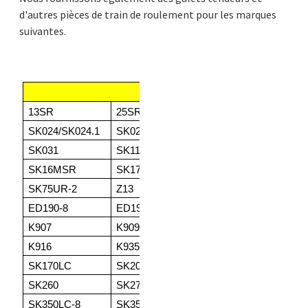
d'autres pièces de train de roulement pour les marques
suivantes.
KOBELCO
13SR
25SR/25SR2
SK013/SK013.1
SK
SK024/SK024.1
SK025/SK025.1
SK025.2
SK
SK031
SK115SR
SK130SR
SK
SK16MSR
SK17
SK27SR.3
SK
SK75UR-2
Z13
Z16
ED
ED190-8
ED190LC
K903/K903A
K9
K907
K909
K910
K9
K916
K935
SK120
SK
SK170LC
SK200
SK210
SK
SK260
SK270
SK300
SK
SK350LC-8
SK350LC-9
SK400LC
SK