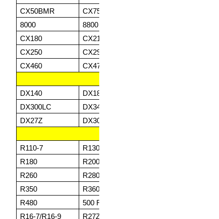
CX50BMR
CX75SR
CX80
CX
8000
8800
CX130
CX
CX180
CX210
CX225
CX
CX250
CX290
CX300
CX
CX460
CX470
CX490D LC
CX
DOOSAN
DX140
DX180
DX225
DX
DX300LC
DX340LC
DX420LC
DX
DX27Z
DX30Z
DZ35Z
DZ
HYUNDAI
R110-7
R130
R140
R1
R180
R200
R210
R2
R260
R280
R290
R3
R350
R360
R380
R4
R480
500 R
R520
R8
R16-7/R16-9
R27Z-9
R28-5/28-7
R3