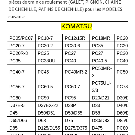
pièces de train de roulement (GALET, PIGNON, CHAÎNE
DE CHENILLE, PATINS DE CHENILLE) pour les MODÈLES
suivants.
KOMATSU
PC05/PC07
PC10-7
PC12/15R
PC18MR
PC20-3
PC20-7
PC30-2
PC30-6
PC35
PC20/30
PC20R-8
PC25
PC27
PC27
PC30MR
PC35
PC38UU
PC40
PC40-5
PC40-6
PC50MR-
PC40-7
PC45
PC40MR-2
PC50
2
PC75UU-
PC56-7
PC60-5
PC60-7
PC78
2/3
PC80
PC90
PC95
D20/D21
D30/D31
D37E-5
D37EX-22
D38P
D39
D40/D41
D45
D50/D51
D53/D55
D58
D60/D61
D65/D66
D68
D75
D80/D83
D85/D8
D95
D125/D155
D275/D375
D475
PC80