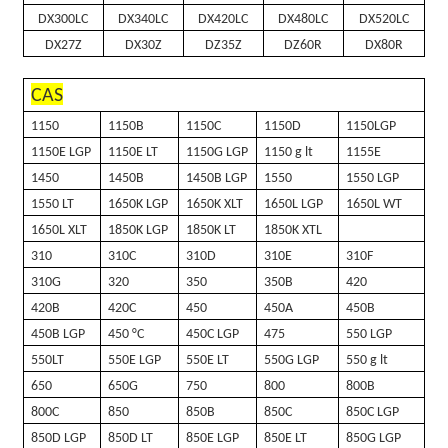
DX300LC
DX340LC
DX420LC
DX480LC
DX520LC
DX27Z
DX30Z
DZ35Z
DZ60R
DX80R
CAS
1150
1150B
1150C
1150D
1150LGP
1150E LGP
1150E LT
1150G LGP
1150 g lt
1155E
1450
1450B
1450B LGP
1550
1550 LGP
1550 LT
1650K LGP
1650K XLT
1650L LGP
1650L WT
1650L XLT
1850K LGP
1850K LT
1850K XTL
310
310C
310D
310E
310F
310G
320
350
350B
420
420B
420C
450
450A
450B
450B LGP
450 °C
450C LGP
475
550 LGP
550LT
550E LGP
550E LT
550G LGP
550 g lt
650
650G
750
800
800B
800C
850
850B
850C
850C LGP
850D LGP
850D LT
850E LGP
850E LT
850G LGP