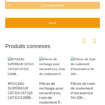
AI Helps Write
Send
Produits connexes
P
f
ROULEAU
Pièces de
Pièces de train
D
SUPÉRIEUR
rechange pour
de roulement
CAT315 CAT320
excavatrices,
d'excavatrice
CAT323 E200B...
train de
SH 200-...
roulement P...