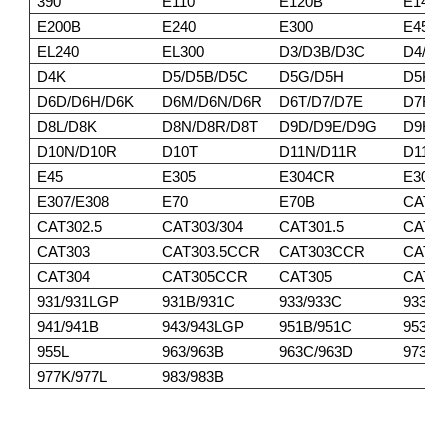
390
E110
E120B
E140
E200B
E240
E300
E450
EL240
EL300
D3/D3B/D3C
D4/D4
D4K
D5/D5B/D5C
D5G/D5H
D5K/
D6D/D6H/D6K
D6M/D6N/D6R
D6T/D7/D7E
D7F/D
D8L/D8K
D8N/D8R/D8T
D9D/D9E/D9G
D9H/D
D10N/D10R
D10T
D11N/D11R
D11T
E45
E305
E304CR
E305
E307/E308
E70
E70B
CAT30
CAT302.5
CAT303/304
CAT301.5
CAT30
CAT303
CAT303.5CCR
CAT303CCR
CAT3
CAT304
CAT305CCR
CAT305
CAT30
931/931LGP
931B/931C
933/933C
933F/
941/941B
943/943LGP
951B/951C
953/9
955L
963/963B
963C/963D
973
977K/977L
983/983B