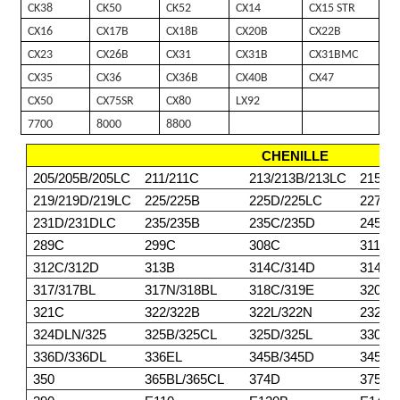
CK38
CK50
CK52
CX14
CX15 STR
CX16
CX17B
CX18B
CX20B
CX22B
CX23
CX26B
CX31
CX31B
CX31BMC
CX35
CX36
CX36B
CX40B
CX47
CX50
CX75SR
CX80
LX92
7700
8000
8800
CHENILLE
205/205B/205LC
211/211C
213/213B/213LC
215/2
219/219D/219LC
225/225B
225D/225LC
227
231D/231DLC
235/235B
235C/235D
245/2
289C
299C
308C
311/3
312C/312D
313B
314C/314D
314E/
317/317BL
317N/318BL
318C/319E
320BL
321C
322/322B
322L/322N
232DL
324DLN/325
325B/325CL
325D/325L
330/3
336D/336DL
336EL
345B/345D
345DL
350
365BL/365CL
374D
375/3