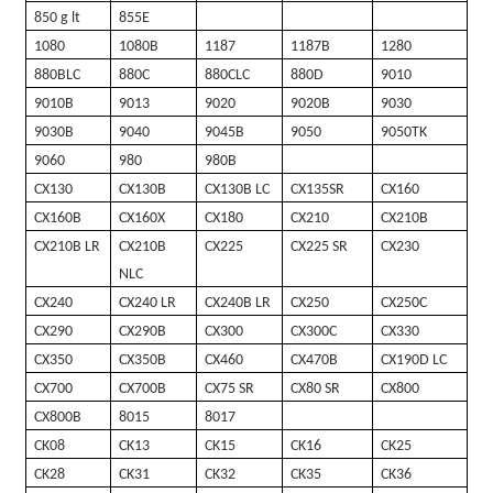
850 g lt
855E
1080
1080B
1187
1187B
1280
880BLC
880C
880CLC
880D
9010
9010B
9013
9020
9020B
9030
9030B
9040
9045B
9050
9050TK
9060
980
980B
CX130
CX130B
CX130B LC
CX135SR
CX160
CX160B
CX160X
CX180
CX210
CX210B
CX210B LR
CX210B
CX225
CX225 SR
CX230
NLC
CX240
CX240 LR
CX240B LR
CX250
CX250C
CX290
CX290B
CX300
CX300C
CX330
CX350
CX350B
CX460
CX470B
CX190D LC
CX700
CX700B
CX75 SR
CX80 SR
CX800
CX800B
8015
8017
CK08
CK13
CK15
CK16
CK25
CK28
CK31
CK32
CK35
CK36