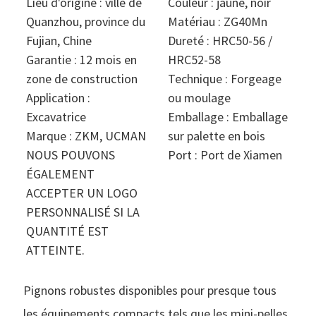
Lieu d'origine : ville de
Couleur : jaune, noir
Quanzhou, province du
Matériau : ZG40Mn
Fujian, Chine
Dureté : HRC50-56 /
Garantie : 12 mois en
HRC52-58
zone de construction
Technique : Forgeage
Application :
ou moulage
Excavatrice
Emballage : Emballage
Marque : ZKM, UCMAN
sur palette en bois
NOUS POUVONS
Port : Port de Xiamen
ÉGALEMENT
ACCEPTER UN LOGO
PERSONNALISÉ SI LA
QUANTITÉ EST
ATTEINTE.
Pignons robustes disponibles pour presque tous
les équipements compacts tels que les mini-pelles,