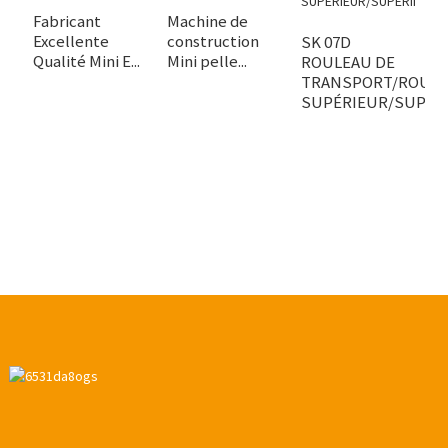
Fabricant
Machine de
Excellente
construction
SK 07D
P
Qualité Mini E...
Mini pelle...
ROULEAU DE
r
TRANSPORT/ROUL
t
SUPÉRIEUR/SUPÉRIE
r
K