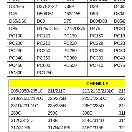
D37E-5
D37EX-22
D38P
D39
D40/D41
D45
D50/D51
D53/D55
D58
D60/D61
D65/D66
D68
D75
D80/D83
D85/D8
D95
D125/D155
D275/D375
D475
PC80
PC100
PC120
PC130
PC150
PC180
PC200
PC210
PC220
PC228
PC230
PC240
PC250
PC280
PC290
PC300
PC340
PC350
PC360
PC380
PC400
PC450
PC600
PC650
PC710
PC750
PC800
PC1250
CHENILLE
205/205B/205LC
211/211C
213/213B/213LC
215/2
219/219D/219LC
225/225B
225D/225LC
227
231D/231DLC
235/235B
235C/235D
245/2
289C
299C
308C
311/3
312C/312D
313B
314C/314D
314E/
317/317BL
317N/318BL
318C/319E
320BL