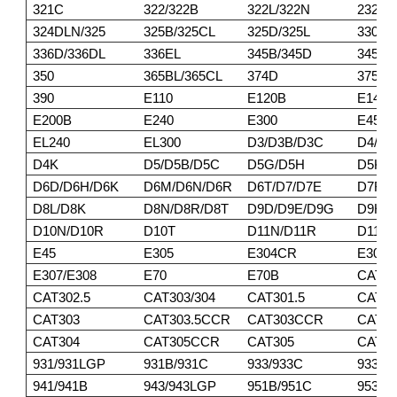
321C
322/322B
322L/322N
232DL
324DLN/325
325B/325CL
325D/325L
330/3
336D/336DL
336EL
345B/345D
345DL
350
365BL/365CL
374D
375/3
390
E110
E120B
E140
E200B
E240
E300
E450
EL240
EL300
D3/D3B/D3C
D4/D4
D4K
D5/D5B/D5C
D5G/D5H
D5K/
D6D/D6H/D6K
D6M/D6N/D6R
D6T/D7/D7E
D7F/D
D8L/D8K
D8N/D8R/D8T
D9D/D9E/D9G
D9H/D
D10N/D10R
D10T
D11N/D11R
D11T
E45
E305
E304CR
E305
E307/E308
E70
E70B
CAT30
CAT302.5
CAT303/304
CAT301.5
CAT30
CAT303
CAT303.5CCR
CAT303CCR
CAT3
CAT304
CAT305CCR
CAT305
CAT30
931/931LGP
931B/931C
933/933C
933F/
941/941B
943/943LGP
951B/951C
953/9