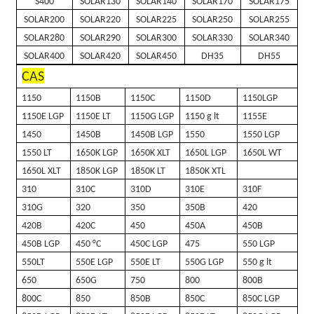
S400
SOLAR130
SOLAR140
SOLAR170
SOLAR175
SOLAR200
SOLAR220
SOLAR225
SOLAR250
SOLAR255
SOLAR280
SOLAR290
SOLAR300
SOLAR330
SOLAR340
SOLAR400
SOLAR420
SOLAR450
DH35
DH55
CAS
1150
1150B
1150C
1150D
1150LGP
1150E LGP
1150E LT
1150G LGP
1150 g lt
1155E
1450
1450B
1450B LGP
1550
1550 LGP
1550 LT
1650K LGP
1650K XLT
1650L LGP
1650L WT
1650L XLT
1850K LGP
1850K LT
1850K XTL
310
310C
310D
310E
310F
310G
320
350
350B
420
420B
420C
450
450A
450B
450B LGP
450 °C
450C LGP
475
550 LGP
550LT
550E LGP
550E LT
550G LGP
550 g lt
650
650G
750
800
800B
800C
850
850B
850C
850C LGP