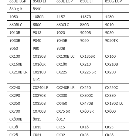
850D LGP
850D LT
850E LGP
850E LT
850G LGP
850 g lt
855E
1080
1080B
1187
1187B
1280
880BLC
880C
880CLC
880D
9010
9010B
9013
9020
9020B
9030
9030B
9040
9045B
9050
9050TK
9060
980
980B
CX130
CX130B
CX130B LC
CX135SR
CX160
CX160B
CX160X
CX180
CX210
CX210B
CX210B LR
CX210B
CX225
CX225 SR
CX230
NLC
CX240
CX240 LR
CX240B LR
CX250
CX250C
CX290
CX290B
CX300
CX300C
CX330
CX350
CX350B
CX460
CX470B
CX190D LC
CX700
CX700B
CX75 SR
CX80 SR
CX800
CX800B
8015
8017
CK08
CK13
CK15
CK16
CK25
CK28
CK31
CK32
CK35
CK36