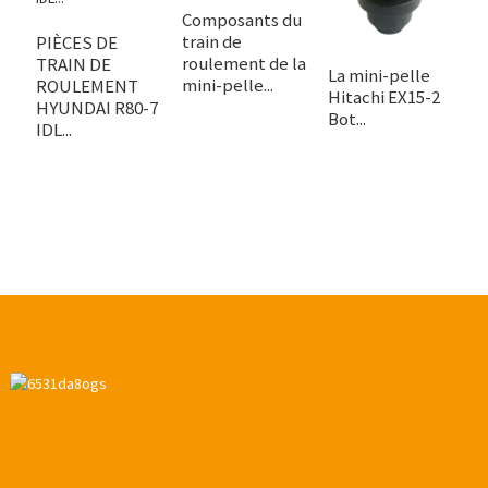
Composants du
P
train de
R
PIÈCES DE
roulement de la
P
TRAIN DE
La mini-pelle
mini-pelle...
IH
ROULEMENT
Hitachi EX15-2
HYUNDAI R80-7
Bot...
IDL...