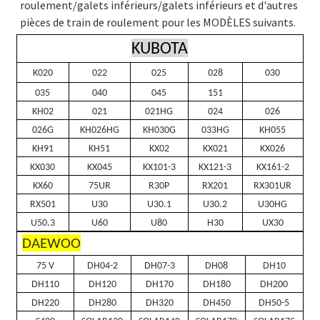
roulement/galets inférieurs/galets inférieurs et d'autres
pièces de train de roulement pour les MODÈLES suivants.
KUBOTA
K020
022
025
028
030
035
040
045
151
KH02
021
021HG
024
026
026G
KH026HG
KH030G
033HG
KH055
KH91
KH51
KX02
KX021
KX026
KX030
KX045
KX101-3
KX121-3
KX161-2
KX60
75UR
R30P
RX201
RX301UR
RX501
U30
U30.1
U30.2
U30HG
U50.3
U60
U80
H30
UX30
DAEWOO
75 V
DH04-2
DH07-3
DH08
DH10
DH110
DH120
DH170
DH180
DH200
DH220
DH280
DH320
DH450
DH50-5