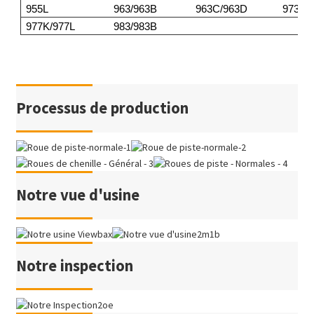
955L
963/963B
963C/963D
973
977K/977L
983/983B
Processus de production
Notre vue d'usine
Notre inspection