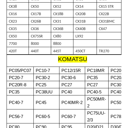
CK38
CK50
CK52
CX14
CX15 STR
CX16
CX17B
CX18B
CX20B
CX22B
CX23
CX26B
CX31
CX31B
CX31BMC
CX35
CX36
CX36B
CX40B
CX47
CX50
CX75SR
CX80
LX92
7700
8000
8800
420T
440T
445T
450CT
TR270
KOMATSU
PC05/PC07
PC10-7
PC12/15R
PC18MR
PC20-3
PC20-7
PC30-2
PC30-6
PC35
PC20/30
PC20R-8
PC25
PC27
PC27
PC30MR
PC35
PC38UU
PC40
PC40-5
PC40-6
PC50MR-
PC40-7
PC45
PC40MR-2
PC50
2
PC75UU-
PC56-7
PC60-5
PC60-7
PC78
2/3
PC80
PC90
PC95
D20/D21
D30/D31