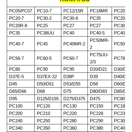
PC05/PC07
PC10-7
PC12/15R
PC18MR
PC20-3
PC20-7
PC30-2
PC30-6
PC35
PC20/30
PC20R-8
PC25
PC27
PC27
PC30MR
PC35
PC38UU
PC40
PC40-5
PC40-6
PC50MR-
PC40-7
PC45
PC40MR-2
PC50
2
PC75UU-
PC56-7
PC60-5
PC60-7
PC78
2/3
PC80
PC90
PC95
D20/D21
D30/D31
D37E-5
D37EX-22
D38P
D39
D40/D41
D45
D50/D51
D53/D55
D58
D60/D61
D65/D66
D68
D75
D80/D83
D85/D8
D95
D125/D155
D275/D375
D475
PC80
PC100
PC120
PC130
PC150
PC180
PC200
PC210
PC220
PC228
PC230
PC240
PC250
PC280
PC290
PC300
PC340
PC350
PC360
PC380
PC400