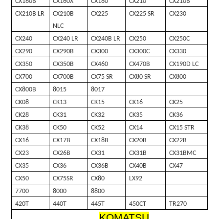
CX160B
CX160X
CX180
CX210
CX210B
CX210B LR
CX210B
CX225
CX225 SR
CX230
NLC
CX240
CX240 LR
CX240B LR
CX250
CX250C
CX290
CX290B
CX300
CX300C
CX330
CX350
CX350B
CX460
CX470B
CX190D LC
CX700
CX700B
CX75 SR
CX80 SR
CX800
CX800B
8015
8017
CK08
CK13
CK15
CK16
CK25
CK28
CK31
CK32
CK35
CK36
CK38
CK50
CK52
CX14
CX15 STR
CX16
CX17B
CX18B
CX20B
CX22B
CX23
CX26B
CX31
CX31B
CX31BMC
CX35
CX36
CX36B
CX40B
CX47
CX50
CX75SR
CX80
LX92
7700
8000
8800
420T
440T
445T
450CT
TR270
KOMATSU