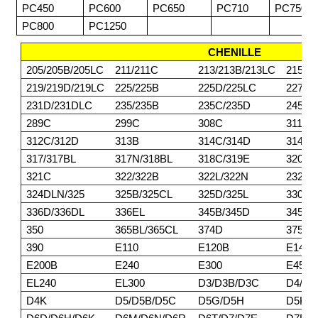
PC450
PC600
PC650
PC710
PC750
PC800
PC1250
CHENILLE
205/205B/205LC
211/211C
213/213B/213LC
215/2
219/219D/219LC
225/225B
225D/225LC
227
231D/231DLC
235/235B
235C/235D
245/2
289C
299C
308C
311/3
312C/312D
313B
314C/314D
314E/
317/317BL
317N/318BL
318C/319E
320BL
321C
322/322B
322L/322N
232DL
324DLN/325
325B/325CL
325D/325L
330/3
336D/336DL
336EL
345B/345D
345DL
350
365BL/365CL
374D
375/3
390
E110
E120B
E140
E200B
E240
E300
E450
EL240
EL300
D3/D3B/D3C
D4/D4
D4K
D5/D5B/D5C
D5G/D5H
D5K/