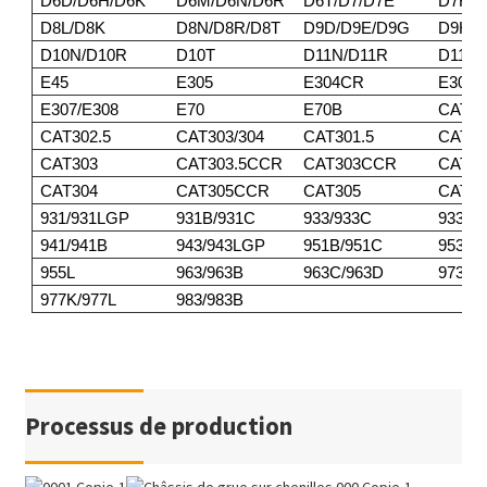
D6D/D6H/D6K
D6M/D6N/D6R
D6T/D7/D7E
D7F/D
D8L/D8K
D8N/D8R/D8T
D9D/D9E/D9G
D9H/D
D10N/D10R
D10T
D11N/D11R
D11T
E45
E305
E304CR
E305
E307/E308
E70
E70B
CAT30
CAT302.5
CAT303/304
CAT301.5
CAT30
CAT303
CAT303.5CCR
CAT303CCR
CAT3
CAT304
CAT305CCR
CAT305
CAT30
931/931LGP
931B/931C
933/933C
933F/
941/941B
943/943LGP
951B/951C
953/9
955L
963/963B
963C/963D
973
977K/977L
983/983B
Processus de production