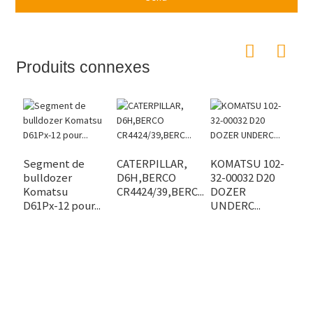
Produits connexes
Segment de
CATERPILLAR,
KOMATSU 102-
bulldozer
D6H,BERCO
32-00032 D20
G
Komatsu
CR4424/39,BERC...
DOZER
r
D61Px-12 pour...
UNDERC...
i
po