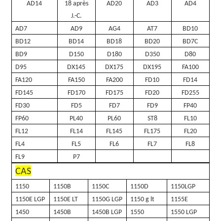
AD14
18 après
AD20
AD3
AD4
J.-C.
AD7
AD9
AG4
AT7
BD10
BD12
BD14
BD18
BD20
BD7C
BD9
D150
D180
D350
D80
D95
DX145
DX175
DX195
FA100
FA120
FA150
FA200
FD10
FD14
FD145
FD170
FD175
FD20
FD255
FD30
FD5
FD7
FD9
FP40
FP60
PL40
PL60
ST8
FL10
FL12
FL14
FL145
FL175
FL20
FL4
FL5
FL6
FL7
FL8
FL9
P7
CAS
1150
1150B
1150C
1150D
1150LGP
1150E LGP
1150E LT
1150G LGP
1150 g lt
1155E
1450
1450B
1450B LGP
1550
1550 LGP