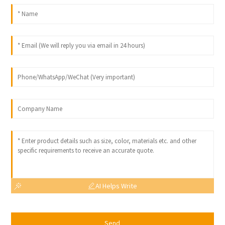
AI Helps Write
Send