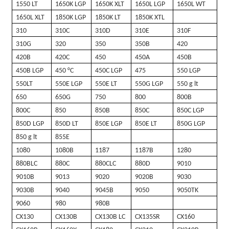
1550 LT
1650K LGP
1650K XLT
1650L LGP
1650L WT
1650L XLT
1850K LGP
1850K LT
1850K XTL
310
310C
310D
310E
310F
310G
320
350
350B
420
420B
420C
450
450A
450B
450B LGP
450 °C
450C LGP
475
550 LGP
550LT
550E LGP
550E LT
550G LGP
550 g lt
650
650G
750
800
800B
800C
850
850B
850C
850C LGP
850D LGP
850D LT
850E LGP
850E LT
850G LGP
850 g lt
855E
1080
1080B
1187
1187B
1280
880BLC
880C
880CLC
880D
9010
9010B
9013
9020
9020B
9030
9030B
9040
9045B
9050
9050TK
9060
980
980B
CX130
CX130B
CX130B LC
CX135SR
CX160