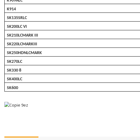
K909ALC
K914
SK135SRLC
SK200LC VI
SK210LCMARK III
SK220LCMARKIII
SK250HDNLCMARK
SK270LC
SK330 8
SK400LC
SK600