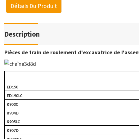
Détails Du Produit
Description
Pièces de train de roulement d'excavatrice de l'assem
ED150
ED190LC
K903C
K904D
K905LC
K907D