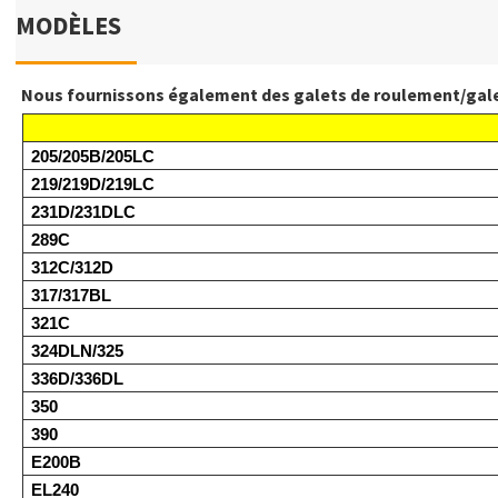
MODÈLES
Nous fournissons également des galets de roulement/galets 
205/205B/205LC
219/219D/219LC
231D/231DLC
289C
312C/312D
317/317BL
321C
324DLN/325
336D/336DL
350
390
E200B
EL240