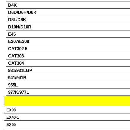
D4K
D6D/D6H/D6K
D8L/D8K
D10N/D10R
E45
E307/E308
CAT302.5
CAT303
CAT304
931/931LGP
941/941B
955L
977K/977L
EX08
EX40-1
EX55