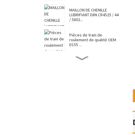
MAILLON DE CHENILLE
LUBRIFIANT D8N CR4525 / 44
/ 5802...
Pièces de train de
roulement de qualité OEM
D155 ...
CHAUSSURE DE
SURVÊTEMENT D8N 7G6448 /
7T0737 / CR4...
Vente chaude Caterpillar
Komatsu Hitac...
Approvisionnement d'usine
Top Sale Vendre Undercar...