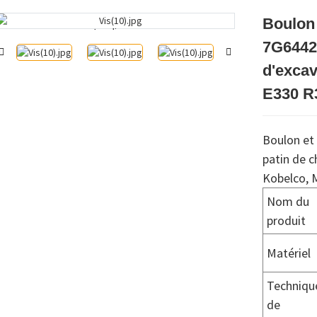
Boulon 
Loading...
Loading...
7G6442 
d'excav
E330 R
Boulon et 
patin de c
Kobelco, M
Nom du
produit
Matériel
Techniqu
de