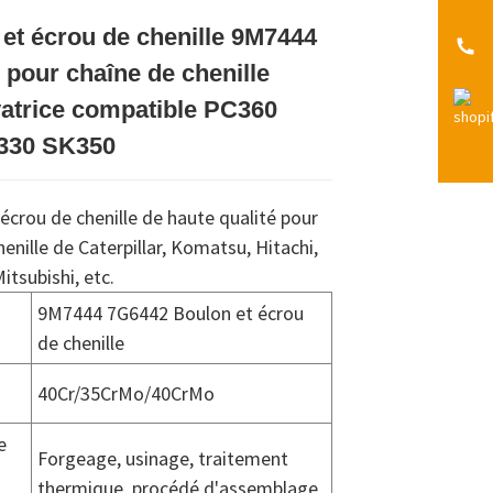
et écrou de chenille 9M7444
Loading...
Loading...
pour chaîne de chenille
atrice compatible PC360
330 SK350
écrou de chenille de haute qualité pour
henille de Caterpillar, Komatsu, Hitachi,
itsubishi, etc.
9M7444 7G6442 Boulon et écrou
de chenille
40Cr/35CrMo/40CrMo
e
Forgeage, usinage, traitement
thermique, procédé d'assemblage