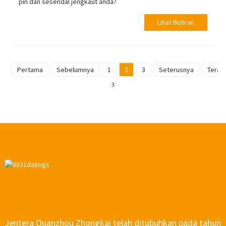
pin dan sesendal jengkaut anda?
Lihat Butiran
Pertama
Sebelumnya
1
2
3
Seterusnya
Terakh
3
Jentera Quanzhou Zhongkai telah ditubuhkan pada tahun