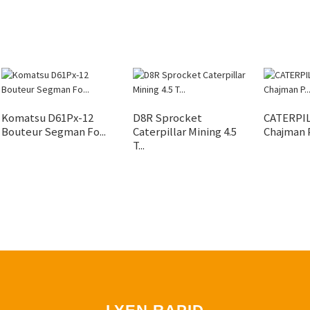
Komatsu D61Px-12
D8R Sprocket
CATERPIL
Bouteur Segman Fo...
Caterpillar Mining 4.5
Chajman P.
T...