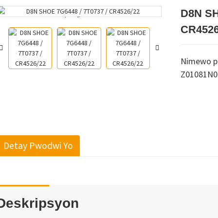
D8N SH
Loading...
Loading...
CR4526
Nimewo pa
Z01081N0
Detay Pwodwi Yo
Deskripsyon