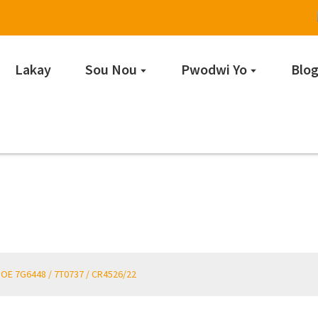
Lakay
Sou Nou
Pwodwi Yo
Blo
Pati tren yo
OE 7G6448 / 7T0737 / CR4526/22