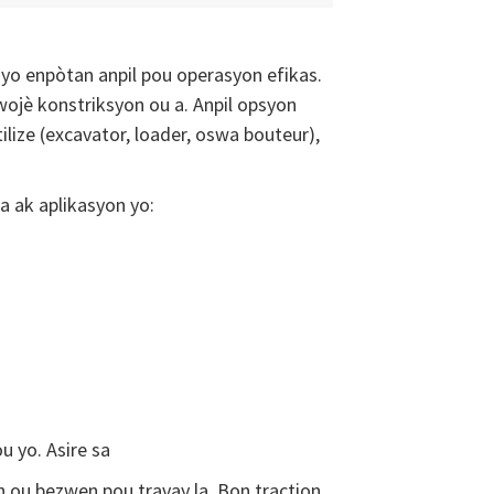
yo enpòtan anpil pou operasyon efikas.
wojè konstriksyon ou a. Anpil opsyon
lize (excavator, loader, oswa bouteur),
 ak aplikasyon yo:
 yo. Asire sa
n ou bezwen pou travay la. Bon traction