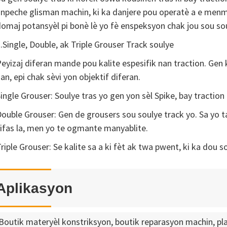
npeche glisman machin, ki ka danjere pou operatè a e menm 
omaj potansyèl pi bonè lè yo fè enspeksyon chak jou sou sou
.Single, Double, ak Triple Grouser Track soulye
eyizaj diferan mande pou kalite espesifik nan traction. Gen 
an, epi chak sèvi yon objektif diferan.
ingle Grouser: Soulye tras yo gen yon sèl Spike, bay traction 
ouble Grouser: Gen de grousers sou soulye track yo. Sa yo 
ifas la, men yo te ogmante manyablite.
riple Grouser: Se kalite sa a ki fèt ak twa pwent, ki ka dou s
Aplikasyon
Boutik materyèl konstriksyon, boutik reparasyon machin, pla