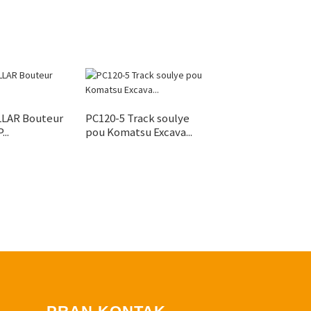
LAR Bouteur
PC120-5 Track soulye
Gwoup Segman/D
..
pou Komatsu Excava...
D4E Sprocket Segm