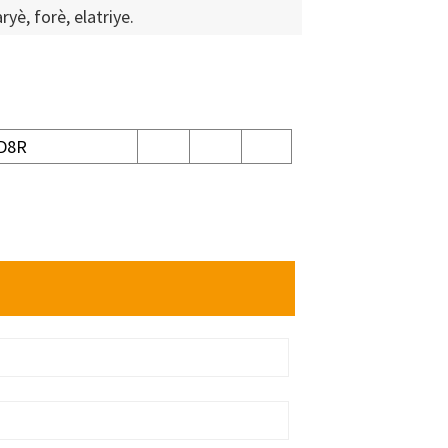
yè, forè, elatriye.
D8R