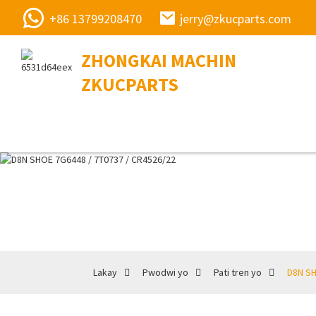
+86 13799208470
jerry@zkucparts.com
ZHONGKAI MACHIN
ZKUCPARTS
Lakay
Pwodwi yo
Pati tren yo
D8N SH