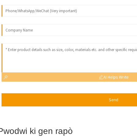
AI Helps Write
Send
Pwodwi ki gen rapò