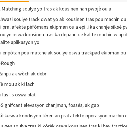
.Matching soulye yo tras ak kousinen nan pwojè ou a
hwazi soulye track dwat yo ak kousinen tras pou machin ou 
i pral afekte pèfòmans ekipman ou a epi li ka chanje siksè p
oulye oswa kousinen tras ka depann de kalite machin w ap iti
alite aplikasyon yo.
i enpòtan pou matche ak soulye oswa trackpad ekipman ou a
●Rough
anpli ak wòch ak debri
è mou ak ki lach
ifas lis oswa plat
Signifcant elevasyon chanjman, fossés, ak gap
èlkeswa kondisyon tèren an pral afekte operasyon machin ou
u gen soulye tras ki kòrèk oswa kousinen tras ki bay tractio