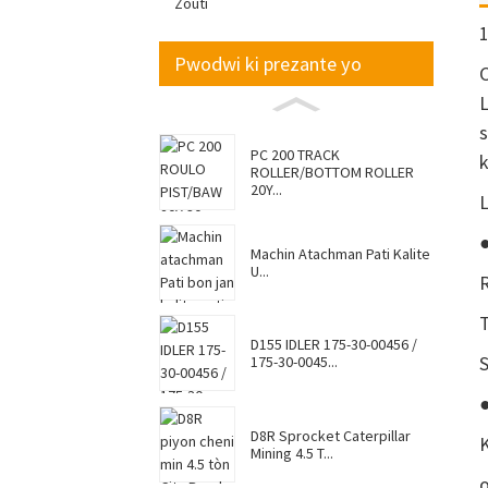
Zouti
1
Pwodwi ki prezante yo
C
L
s
PC 200 TRACK
k
ROLLER/BOTTOM ROLLER
20Y...
L
Machin Atachman Pati Kalite
U...
R
T
D155 IDLER 175-30-00456 /
S
175-30-0045...
●
D8R Sprocket Caterpillar
K
Mining 4.5 T...
o