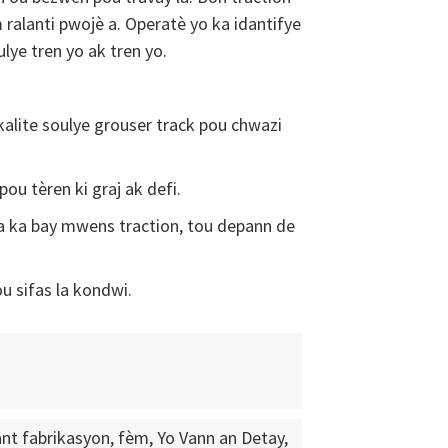
ralanti pwojè a. Operatè yo ka idantifye
lye tren yo ak tren yo.
kalite soulye grouser track pou chwazi
pou tèren ki graj ak defi.
ta ka bay mwens traction, tou depann de
ou sifas la kondwi.
nt fabrikasyon, fèm, Yo Vann an Detay,