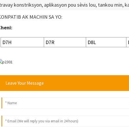
travay konstriksyon, aplikasyon pou sèvis lou, tankou min, kar
KONPATIB AK MACHIN SA YO:
Cheni:
D7H
D7R
D8L
Leave Your Message