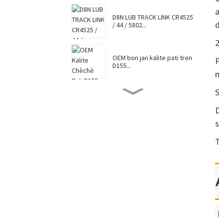
a
D8N LUB TRACK LINK CR4525
d
/ 44 / 5802...
2
OEM bon jan kalite pati tren
P
D155...
n
S
D8N TRACK SHOE 7G6448 /
7T0737 / CR4...
D
s
Cho vann Caterpillar
T
Komatsu Hitac...
Faktori Pwovizyon pou Top
Vann Vann Undercar...