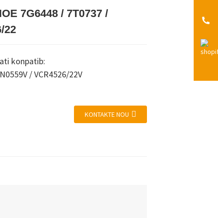
OE 7G6448 / 7T0737 /
Loading...
Loading...
/22
ti konpatib:
N0559V / VCR4526/22V
KONTAKTE NOU