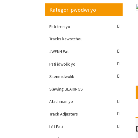
Kategori pwodwi yo
Loading...
Loading...
Pati tren yo
Tracks kawotchou
JWENN Pati
Pati idwolik yo
Silenn idwolik
Slewing BEARINGS
Atachman yo
Track Adjusters
Lòt Pati