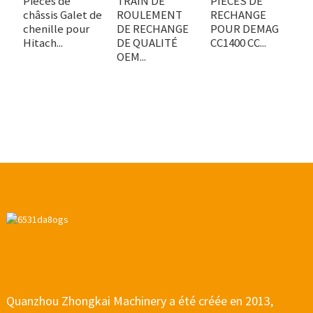
Pièces de
TRAIN DE
PIÈCES DE
R
châssis Galet de
ROULEMENT
RECHANGE
i
chenille pour
DE RECHANGE
POUR DEMAG
K
Hitach...
DE QUALITÉ
CC1400 CC...
P
OEM...
Quanzhou Zhongkai Machinery a été créée en 2013,