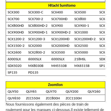
Hitachi Sumitomo
SCX300
SCX300-C
SCX400
SCX500
SCX550
SCX700
SCX700-2
SCX700HD
SCX800
SCX800
SCX800HD
SCX800HD-2
SCX900
SCX900-1
SCX900
SCX900HD
SCX900HD-1
SCX900HD-2
SCX1000
SCX12
SCX1200-2
SCX1200-3
SCX1200HD
SCX1200HD-2
SCX15
SCX1500-2
SCX2000
SCX2000HD
SCX2500
SCX250
SCX2600
SCX2800-2
SCX3500
SCX5000
SCX65
6000SLX
6000SLX
6000SLX
218HSL
SDX20
SDX5020
MX8030B
MH5510B
MX6515B
SP110
SP135
PD135
Zoomlion
QUY50
QUY65
QUY70
QUY200
QUY260
QUY650
ZCC550H
ZCC800H
ZCC1100H
Nous fournissons également des pièces de train de
roulement pour les marques ci-dessous.
Il existe tellement de