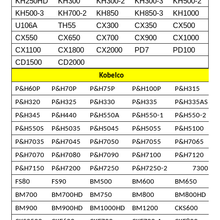
KH250HD
KH300
KH300-2
KH300-3
KH500-2
KH500-3
KH700-2
KH850
KH850-3
KH1000
U106A
TH55
CX300
CX350
CX500
CX550
CX650
CX700
CX900
CX1000
CX1100
CX1800
CX2000
PD7
PD100
CD1500
CD2000
Kobelco
P&H60P
P&H70P
P&H75P
P&H100P
P&H315
P&H320
P&H325
P&H330
P&H335
P&H335AS
P&H345
P&H440
P&H550A
P&H550-1
P&H550-2
P&H550S
P&H5035
P&H5045
P&H5055
P&H5100
P&H7035
P&H7045
P&H7050
P&H7055
P&H7065
P&H7070
P&H7080
P&H7090
P&H7100
P&H7120
P&H7150
P&H7200
P&H7250
P&H7250-2
7300
FS80
FS90
BM500
BM600
BM650
BM700
BM700HD
BM750
BM800
BM800HD
BM900
BM900HD
BM1000HD
BM1200
CKS600