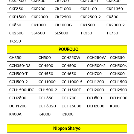
CKS2500
CKE600
CKE700
CKE700-1
CKE800
CKE850
CKE900
CKE1000
CKE1100
CKE1350
CKE1800
CKE2000
CKE2500
CKE2500-2
CK800
CK850
CK1000
CK1000G
CK1600
CK2000-2
CK2500
SL4500
SL6000
TK350
TK750
TK550
POURQUOI
CH350
CH500
CCH250W
CCH280W
CCH350
CCH350-D3
CCH400
CCH500
CCH500-2
CCH500-3
CCH500-T
CCH550
CCH650
CCH700
CCH800
CCH800-2
CCH1000
CCH1000-5
CCH1200
CCH1500
CCH1500HDC
CH1500-2
CCH1500E
CCH2000
CCH2500
CCH2800
DCH650
DCH700
DCH800
DCH1000
DCH1200
DCH6020
DCH15030
DCH2000
K300
K400A
K400B
K1000
Nippon Sharyo