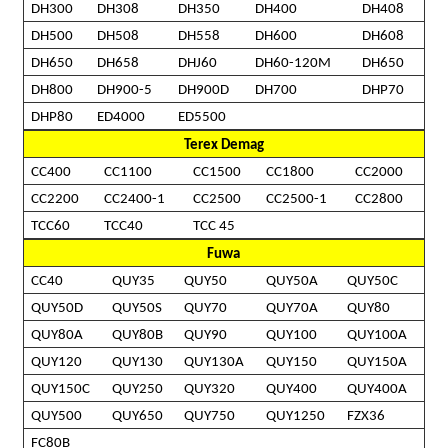
DH300
DH308
DH350
DH400
DH408
DH500
DH508
DH558
DH600
DH608
DH650
DH658
DHJ60
DH60-120M
DH650
DH800
DH900-5
DH900D
DH700
DHP70
DHP80
ED4000
ED5500
Terex Demag
CC400
CC1100
CC1500
CC1800
CC2000
CC2200
CC2400-1
CC2500
CC2500-1
CC2800
TCC60
TCC40
TCC 45
Fuwa
CC40
QUY35
QUY50
QUY50A
QUY50C
QUY50D
QUY50S
QUY70
QUY70A
QUY80
QUY80A
QUY80B
QUY90
QUY100
QUY100A
QUY120
QUY130
QUY130A
QUY150
QUY150A
QUY150C
QUY250
QUY320
QUY400
QUY400A
QUY500
QUY650
QUY750
QUY1250
FZX36
FC80B