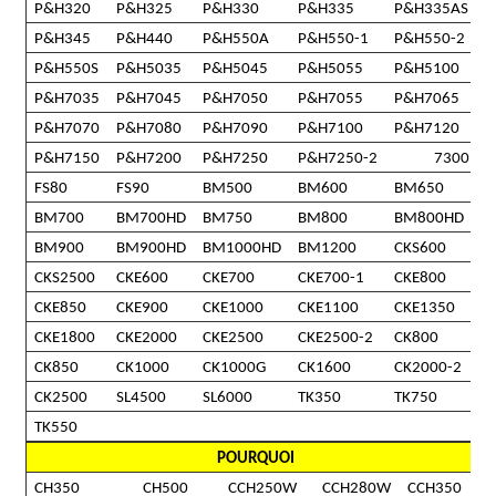
P&H320
P&H325
P&H330
P&H335
P&H335AS
P&H345
P&H440
P&H550A
P&H550-1
P&H550-2
P&H550S
P&H5035
P&H5045
P&H5055
P&H5100
P&H7035
P&H7045
P&H7050
P&H7055
P&H7065
P&H7070
P&H7080
P&H7090
P&H7100
P&H7120
P&H7150
P&H7200
P&H7250
P&H7250-2
7300
FS80
FS90
BM500
BM600
BM650
BM700
BM700HD
BM750
BM800
BM800HD
BM900
BM900HD
BM1000HD
BM1200
CKS600
CKS2500
CKE600
CKE700
CKE700-1
CKE800
CKE850
CKE900
CKE1000
CKE1100
CKE1350
CKE1800
CKE2000
CKE2500
CKE2500-2
CK800
CK850
CK1000
CK1000G
CK1600
CK2000-2
CK2500
SL4500
SL6000
TK350
TK750
TK550
POURQUOI
CH350
CH500
CCH250W
CCH280W
CCH350