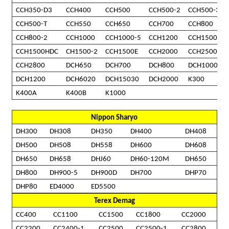
CCH350-D3
CCH400
CCH500
CCH500-2
CCH500-3
CCH500-T
CCH550
CCH650
CCH700
CCH800
CCH800-2
CCH1000
CCH1000-5
CCH1200
CCH1500
CCH1500HDC
CH1500-2
CCH1500E
CCH2000
CCH2500
CCH2800
DCH650
DCH700
DCH800
DCH1000
DCH1200
DCH6020
DCH15030
DCH2000
K300
K400A
K400B
K1000
Nippon Sharyo
DH300
DH308
DH350
DH400
DH408
DH500
DH508
DH558
DH600
DH608
DH650
DH658
DHJ60
DH60-120M
DH650
DH800
DH900-5
DH900D
DH700
DHP70
DHP80
ED4000
ED5500
Terex Demag
CC400
CC1100
CC1500
CC1800
CC2000
CC2200
CC2400-1
CC2500
CC2500-1
CC2800