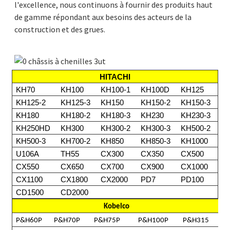
l'excellence, nous continuons à fournir des produits haut
de gamme répondant aux besoins des acteurs de la
construction et des grues.
HITACHI
KH70
KH100
KH100-1
KH100D
KH125
KH125-2
KH125-3
KH150
KH150-2
KH150-3
KH180
KH180-2
KH180-3
KH230
KH230-3
KH250HD
KH300
KH300-2
KH300-3
KH500-2
KH500-3
KH700-2
KH850
KH850-3
KH1000
U106A
TH55
CX300
CX350
CX500
CX550
CX650
CX700
CX900
CX1000
CX1100
CX1800
CX2000
PD7
PD100
CD1500
CD2000
Kobelco
P&H60P
P&H70P
P&H75P
P&H100P
P&H315