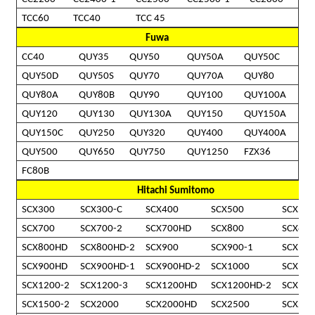
TCC60
TCC40
TCC 45
Fuwa
CC40
QUY35
QUY50
QUY50A
QUY50C
QUY50D
QUY50S
QUY70
QUY70A
QUY80
QUY80A
QUY80B
QUY90
QUY100
QUY100A
QUY120
QUY130
QUY130A
QUY150
QUY150A
QUY150C
QUY250
QUY320
QUY400
QUY400A
QUY500
QUY650
QUY750
QUY1250
FZX36
FC80B
Hitachi Sumitomo
SCX300
SCX300-C
SCX400
SCX500
SCX550
SCX700
SCX700-2
SCX700HD
SCX800
SCX800
SCX800HD
SCX800HD-2
SCX900
SCX900-1
SCX900
SCX900HD
SCX900HD-1
SCX900HD-2
SCX1000
SCX12
SCX1200-2
SCX1200-3
SCX1200HD
SCX1200HD-2
SCX15
SCX1500-2
SCX2000
SCX2000HD
SCX2500
SCX250