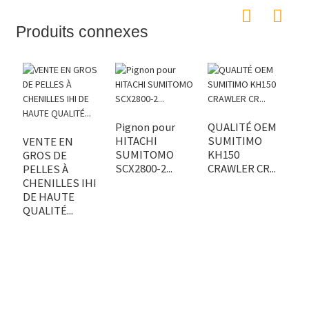
Produits connexes
Pignon pour
QUALITÉ OEM
G
HITACHI
SUMITIMO
c
VENTE EN
SUMITOMO
KH150
H
GROS DE
SCX2800-2...
CRAWLER CR...
35
PELLES À
CHENILLES IHI
DE HAUTE
QUALITÉ...