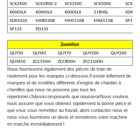
SCX2600
SCX2800-2
SCX3500
SCX5000
SCX65
6000SLX
6000SLX
6000SLX
218HSL
SDX20
SDX5020
MX8030B
MH5510B
MX6515B
SP110
SP135
PD135
Zoomlion
QUY50
QUY65
QUY70
QUY200
QUY260
QUY650
ZCC550H
ZCC800H
ZCC1100H
Nous fournissons également des pièces de train de
roulement pour les marques ci-dessous.
Il existe tellement de
marques et de modèles différents d'engins de chantier à
chenilles que nous ne pouvons pas tous les
répertorier.
châssis
composants que nous
avoir
Nous voulons
nous assurer que vous obtenez rapidement la bonne pièce et
que vous vous remettiez au travail, alors contactez-nous et
nous vous fournirons un devis et remettrons votre machine
en marche immédiatement !