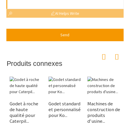
AI Helps Write
Send
Produits connexes
Godet à roche
Godet standard
Machines de
G
de haute
et personnalisé
construction de
M
qualité pour
pour Ko...
produits
t
Caterpil...
d'usine...
1..