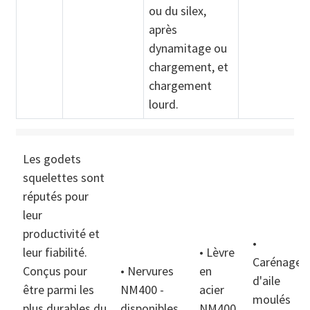
ou du silex,
après
dynamitage ou
chargement, et
chargement
lourd.
Les godets
squelettes sont
réputés pour
leur
productivité et
•
leur fiabilité.
• Lèvre
Carénages
Conçus pour
• Nervures
en
d'aile
être parmi les
NM400 -
acier
moulés
plus durables du
disponibles
NM400