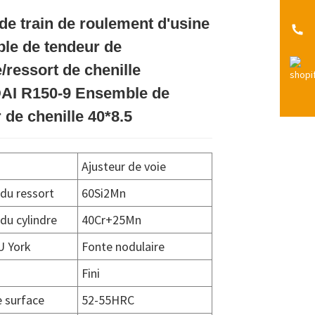
de train de roulement d'usine
Loading...
Loading...
Loading...
Loading...
le de tendeur de
e/ressort de chenille
I R150-9 Ensemble de
 de chenille 40*8.5
Ajusteur de voie
du ressort
60Si2Mn
du cylindre
40Cr+25Mn
U York
Fonte nodulaire
Fini
 surface
52-55HRC