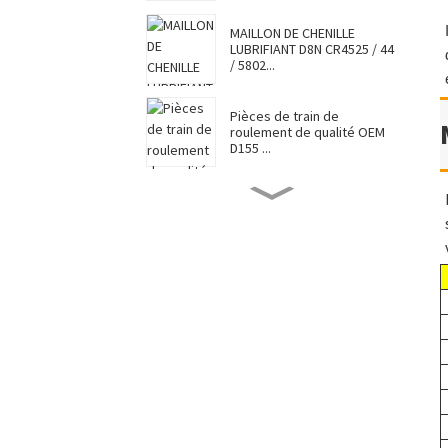
MAILLON DE CHENILLE
LUBRIFIANT D8N CR4525 / 44
/ 5802...
Pièces de train de
roulement de qualité OEM
D155 ...
CHAUSSURE DE
SURVÊTEMENT D8N 7G6448 /
7T0737 / CR4...
Vente chaude Caterpillar
Komatsu Hitac...
Approvisionnement d'usine
Top Sale Vendre Undercar...