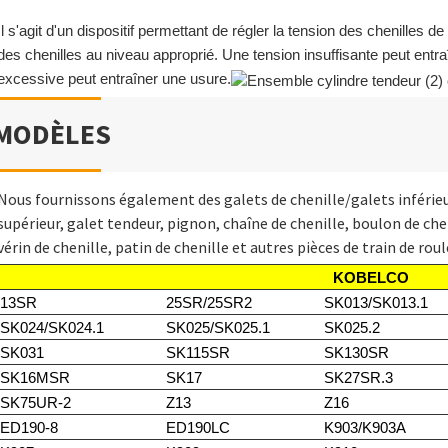
Il s'agit d'un dispositif permettant de régler la tension des chenilles de
des chenilles au niveau approprié. Une tension insuffisante peut entra
excessive peut entraîner une usure.
MODÈLES
Nous fournissons également des galets de chenille/galets inférieu
supérieur, galet tendeur, pignon, chaîne de chenille, boulon de chen
vérin de chenille, patin de chenille et autres pièces de train de r
KOBELCO
13SR
25SR/25SR2
SK013/SK013.1
SK024/SK024.1
SK025/SK025.1
SK025.2
SK031
SK115SR
SK130SR
SK16MSR
SK17
SK27SR.3
SK75UR-2
Z13
Z16
ED190-8
ED190LC
K903/K903A