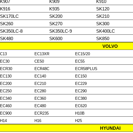
K907
K909
K910
K916
K935
SK120
SK170LC
SK200
SK210
SK260
SK270
SK300
SK350LC-8
SK350LC-9
SK400LC
SK480
SK600
SK850
VOLVO
C13
EC13XR
EC15/20
EC30
CE50
EC55
ECR30
ECR48C
ECR58PLUS
EC130
EC140
EC150
EC200
EC210
EC229
EC250
EC280
EC290
EC340
EC360
EC380
EC460
EC480
EC620
EC900
ECR235
H10B
H14
H16
H25
HYUNDAI