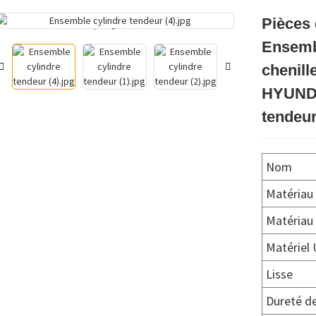
Pièces 
Loading...
Loading...
Ensemb
chenill
HYUNDA
tendeur
Nom
Matériau 
Matériau 
Matériel 
Lisse
Dureté de