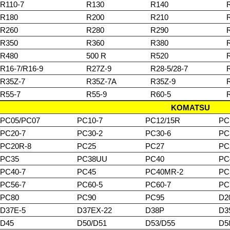
R110-7
R130
R140
R180
R200
R210
R260
R280
R290
R350
R360
R380
R480
500 R
R520
R16-7/R16-9
R27Z-9
R28-5/28-7
R35Z-7
R35Z-7A
R35Z-9
R55-7
R55-9
R60-5
KOMATSU
PC05/PC07
PC10-7
PC12/15R
PC
PC20-7
PC30-2
PC30-6
PC
PC20R-8
PC25
PC27
PC
PC35
PC38UU
PC40
PC
PC40-7
PC45
PC40MR-2
PC
PC56-7
PC60-5
PC60-7
PC
PC80
PC90
PC95
D2
D37E-5
D37EX-22
D38P
D3
D45
D50/D51
D53/D55
D5