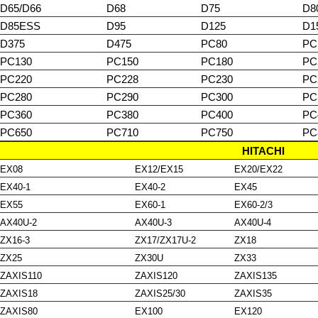
D65/D66
D68
D75
D8
D85ESS
D95
D125
D1
D375
D475
PC80
PC
PC130
PC150
PC180
PC
PC220
PC228
PC230
PC
PC280
PC290
PC300
PC
PC360
PC380
PC400
PC
PC650
PC710
PC750
PC
HITACHI
EX08
EX12/EX15
EX20/EX22
EX40-1
EX40-2
EX45
EX55
EX60-1
EX60-2/3
AX40U-2
AX40U-3
AX40U-4
ZX16-3
ZX17/ZX17U-2
ZX18
ZX25
ZX30U
ZX33
ZAXIS110
ZAXIS120
ZAXIS135
ZAXIS18
ZAXIS25/30
ZAXIS35
ZAXIS80
EX100
EX120