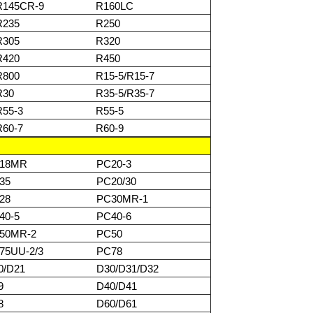
R145CR-9
R160LC
R235
R250
R305
R320
R420
R450
R800
R15-5/R15-7
R30
R35-5/R35-7
R55-3
R55-5
R60-7
R60-9
18MR
PC20-3
35
PC20/30
28
PC30MR-1
40-5
PC40-6
50MR-2
PC50
75UU-2/3
PC78
0/D21
D30/D31/D32
9
D40/D41
8
D60/D61