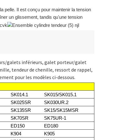
 la pelle. Il est conçu pour maintenir la tension
îner un glissement, tandis qu'une tension
rs/galets inférieurs, galet porteur/galet
ille, tendeur de chenille, ressort de rappel,
oulement pour les modèles ci-dessous.
SK014.1
SK015/SK015.1
SK025SR
SK030UR.2
SK135SR
SK15/SK15MSR
SK70SR
SK75UR-1
ED150
ED180
K904
K905