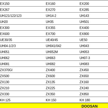
EX150
EX160
EX200
EX267
EX270
EX285
UH121/122/123
UH14-2
UH143
UH20
UH35
UH501
EX300
EX355
EX400
EX600
EX700
EX800
UE30/35
UE40/45
UE50
UH04-1/2/3
UH041/042
UH043
UH051
UH052M
UH053
UH062
UH063
UH07-3
UH081
UH082
UH083
ZX370GI
ZX400
ZX450
ZX500
ZX600
ZX650
ZX130
ZX135
ZX160
ZX210
ZX225
ZX240
ZX330
ZX350
ZX850
KH 125
KH 150
KH 180
DOOSAN