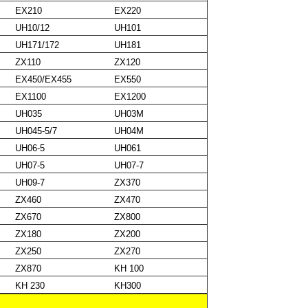
EX210
EX220
UH10/12
UH101
UH171/172
UH181
ZX110
ZX120
EX450/EX455
EX550
EX1100
EX1200
UH035
UH03M
UH045-5/7
UH04M
UH06-5
UH061
UH07-5
UH07-7
UH09-7
ZX370
ZX460
ZX470
ZX670
ZX800
ZX180
ZX200
ZX250
ZX270
ZX870
KH 100
KH 230
KH300