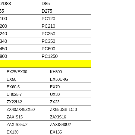
0/D83
D85
55
D275
100
PC120
200
PC210
240
PC250
340
PC350
450
PC600
800
PC1250
EX25/EX30
KH300
EX50
EX50URG
EX60-5
EX70
UH025-7
UX30
ZX22U-2
ZX23
ZX40ZX48ZX50
ZX85USB LC-3
ZAXIS15
ZAXIS16
ZAXIS35U2
ZAXIS40U2
EX130
EX135