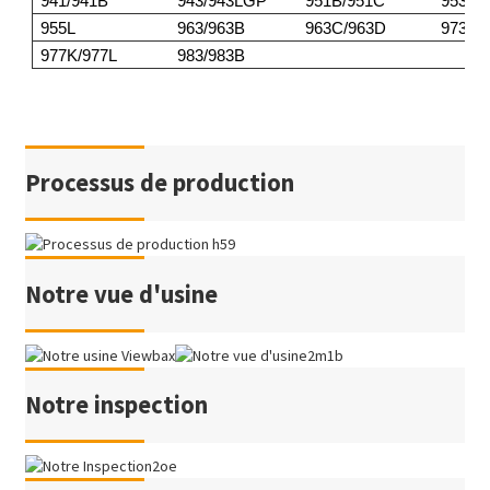
941/941B
943/943LGP
951B/951C
953/9
955L
963/963B
963C/963D
973
977K/977L
983/983B
Processus de production
Notre vue d'usine
Notre inspection