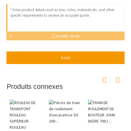
AI Helps Write
Send
Produits connexes
E