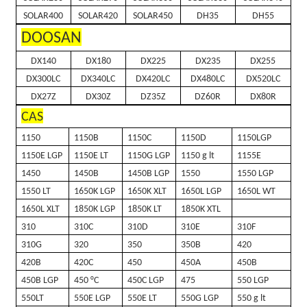
SOLAR400
SOLAR420
SOLAR450
DH35
DH55
DOOSAN
DX140
DX180
DX225
DX235
DX255
DX300LC
DX340LC
DX420LC
DX480LC
DX520LC
DX27Z
DX30Z
DZ35Z
DZ60R
DX80R
CAS
1150
1150B
1150C
1150D
1150LGP
1150E LGP
1150E LT
1150G LGP
1150 g lt
1155E
1450
1450B
1450B LGP
1550
1550 LGP
1550 LT
1650K LGP
1650K XLT
1650L LGP
1650L WT
1650L XLT
1850K LGP
1850K LT
1850K XTL
310
310C
310D
310E
310F
310G
320
350
350B
420
420B
420C
450
450A
450B
450B LGP
450 °C
450C LGP
475
550 LGP
550LT
550E LGP
550E LT
550G LGP
550 g lt