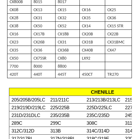
CX800B
8015
8017
CK08
CK13
CK15
CK16
CK25
CK28
CK31
CK32
CK35
CK36
CK38
CK50
CK52
CX14
CX15 STR
CX16
CX17B
CX18B
CX20B
CX22B
CX23
CX26B
CX31
CX31B
CX31BMC
CX35
CX36
CX36B
CX40B
CX47
CX50
CX75SR
CX80
LX92
7700
8000
8800
420T
440T
445T
450CT
TR270
CHENILLE
205/205B/205LC
211/211C
213/213B/213LC
215/2
219/219D/219LC
225/225B
225D/225LC
227
231D/231DLC
235/235B
235C/235D
245/2
289C
299C
308C
311/3
312C/312D
313B
314C/314D
314E/
317/317BL
317N/318BL
318C/319E
320BL