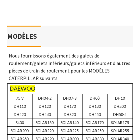
MODÈLES
Nous fournissons également des galets de
roulement/galets inférieurs/galets inférieurs et d'autres
pièces de train de roulement pour les MODÈLES
CATERPILLAR suivants.
DAEWOO
75 V
DH04-2
DH07-3
DH08
DH10
DH110
DH120
DH170
DH180
DH200
DH220
DH280
DH320
DH450
DH50-5
S400
SOLAR130
SOLAR140
SOLAR170
SOLAR175
SOLAR200
SOLAR220
SOLAR225
SOLAR250
SOLAR255
SOLAR280
SOLAR290
SOLAR300
SOLAR330
SOLAR340