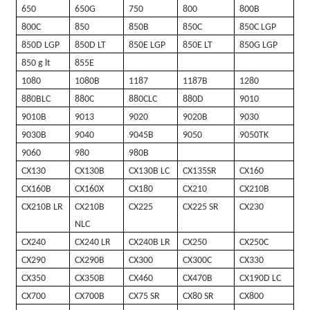
650
650G
750
800
800B
800C
850
850B
850C
850C LGP
850D LGP
850D LT
850E LGP
850E LT
850G LGP
850 g lt
855E
1080
1080B
1187
1187B
1280
880BLC
880C
880CLC
880D
9010
9010B
9013
9020
9020B
9030
9030B
9040
9045B
9050
9050TK
9060
980
980B
CX130
CX130B
CX130B LC
CX135SR
CX160
CX160B
CX160X
CX180
CX210
CX210B
CX210B LR
CX210B
CX225
CX225 SR
CX230
NLC
CX240
CX240 LR
CX240B LR
CX250
CX250C
CX290
CX290B
CX300
CX300C
CX330
CX350
CX350B
CX460
CX470B
CX190D LC
CX700
CX700B
CX75 SR
CX80 SR
CX800