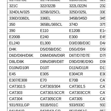
321C
322/322B
322L/322N
232DL
324DLN/325
325B/325CL
325D/325L
330/3
336D/336DL
336EL
345B/345D
345DL
350
365BL/365CL
374D
375/3
390
E110
E120B
E140
E200B
E240
E300
E450
EL240
EL300
D3/D3B/D3C
D4/D4
D4K
D5/D5B/D5C
D5G/D5H
D5K/
D6D/D6H/D6K
D6M/D6N/D6R
D6T/D7/D7E
D7F/D
D8L/D8K
D8N/D8R/D8T
D9D/D9E/D9G
D9H/D
D10N/D10R
D10T
D11N/D11R
D11T
E45
E305
E304CR
E305
E307/E308
E70
E70B
CAT30
CAT302.5
CAT303/304
CAT301.5
CAT30
CAT303
CAT303.5CCR
CAT303CCR
CAT3
CAT304
CAT305CCR
CAT305
CAT30
931/931LGP
931B/931C
933/933C
933F/