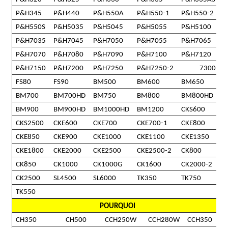
P&H345
P&H440
P&H550A
P&H550-1
P&H550-2
P&H550S
P&H5035
P&H5045
P&H5055
P&H5100
P&H7035
P&H7045
P&H7050
P&H7055
P&H7065
P&H7070
P&H7080
P&H7090
P&H7100
P&H7120
P&H7150
P&H7200
P&H7250
P&H7250-2
7300
FS80
FS90
BM500
BM600
BM650
BM700
BM700HD
BM750
BM800
BM800HD
BM900
BM900HD
BM1000HD
BM1200
CKS600
CKS2500
CKE600
CKE700
CKE700-1
CKE800
CKE850
CKE900
CKE1000
CKE1100
CKE1350
CKE1800
CKE2000
CKE2500
CKE2500-2
CK800
CK850
CK1000
CK1000G
CK1600
CK2000-2
CK2500
SL4500
SL6000
TK350
TK750
TK550
POURQUOI
CH350
CH500
CCH250W
CCH280W
CCH350