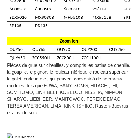
SCX2600
SCX2800-2
SCX3500
SCX5000
SCX65
6000SLX
6000SLX
6000SLX
218HSL
SDX20
SDX5020
MX8030B
MH5510B
MX6515B
SP110
SP135
PD135
Zoomlion
QUY50
QUY65
QUY70
QUY200
QUY260
QUY650
ZCC550H
ZCC800H
ZCC1100H
Pièces de grue sur chenilles, y compris les patins de chenille,
la goupille, le pignon, le rouleau inférieur, le rouleau supérieur,
le galet tendeur, etc., qui peuvent convenir à de nombreux
modèles, tels que FUWA, SANY, XCMG, HITACHI, IHI,
SUMITOMO, LINK BELT, KOBELCO, NISSHA, NIPPON
SHARYO, LIEBHEER, MANITOWOC, TEREX DEMAG,
TEREX AMERICAN, LIMA, KINKI ISHIKO, Ruston-Bucyrus
et ainsi de suite.