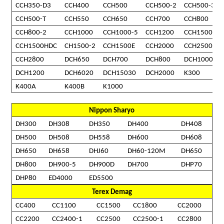
CCH350-D3
CCH400
CCH500
CCH500-2
CCH500-3
CCH500-T
CCH550
CCH650
CCH700
CCH800
CCH800-2
CCH1000
CCH1000-5
CCH1200
CCH1500
CCH1500HDC
CH1500-2
CCH1500E
CCH2000
CCH2500
CCH2800
DCH650
DCH700
DCH800
DCH1000
DCH1200
DCH6020
DCH15030
DCH2000
K300
K400A
K400B
K1000
Nippon Sharyo
DH300
DH308
DH350
DH400
DH408
DH500
DH508
DH558
DH600
DH608
DH650
DH658
DHJ60
DH60-120M
DH650
DH800
DH900-5
DH900D
DH700
DHP70
DHP80
ED4000
ED5500
Terex Demag
CC400
CC1100
CC1500
CC1800
CC2000
CC2200
CC2400-1
CC2500
CC2500-1
CC2800