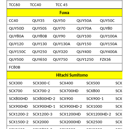
TCC60
TCC40
TCC 45
Fuwa
CC40
QUY35
QUY50
QUY50A
QUY50C
QUY50D
QUY50S
QUY70
QUY70A
QUY80
QUY80A
QUY80B
QUY90
QUY100
QUY100A
QUY120
QUY130
QUY130A
QUY150
QUY150A
QUY150C
QUY250
QUY320
QUY400
QUY400A
QUY500
QUY650
QUY750
QUY1250
FZX36
FC80B
Hitachi Sumitomo
SCX300
SCX300-C
SCX400
SCX500
SCX550
SCX700
SCX700-2
SCX700HD
SCX800
SCX800
SCX800HD
SCX800HD-2
SCX900
SCX900-1
SCX900
SCX900HD
SCX900HD-1
SCX900HD-2
SCX1000
SCX12
SCX1200-2
SCX1200-3
SCX1200HD
SCX1200HD-2
SCX15
SCX1500-2
SCX2000
SCX2000HD
SCX2500
SCX250