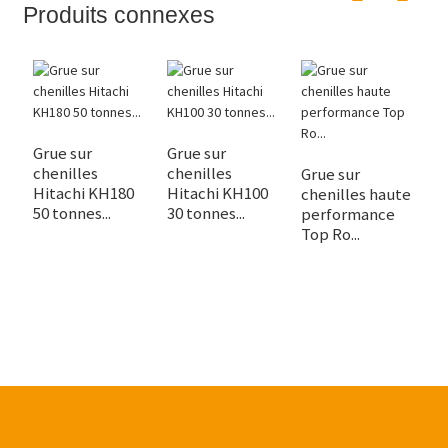
Produits connexes
Grue sur
Grue sur
Q
chenilles
chenilles
S
Grue sur
Hitachi KH180
Hitachi KH100
K
chenilles haute
50 tonnes...
30 tonnes...
C
performance
Top Ro...