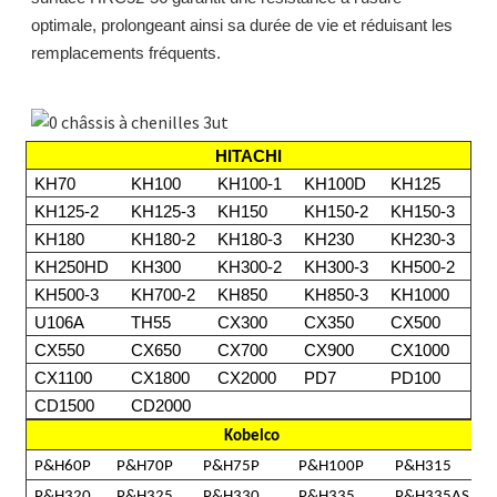
optimale, prolongeant ainsi sa durée de vie et réduisant les
remplacements fréquents.
HITACHI
KH70
KH100
KH100-1
KH100D
KH125
KH125-2
KH125-3
KH150
KH150-2
KH150-3
KH180
KH180-2
KH180-3
KH230
KH230-3
KH250HD
KH300
KH300-2
KH300-3
KH500-2
KH500-3
KH700-2
KH850
KH850-3
KH1000
U106A
TH55
CX300
CX350
CX500
CX550
CX650
CX700
CX900
CX1000
CX1100
CX1800
CX2000
PD7
PD100
CD1500
CD2000
Kobelco
P&H60P
P&H70P
P&H75P
P&H100P
P&H315
P&H320
P&H325
P&H330
P&H335
P&H335AS