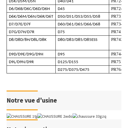
PR724
D5K/D5M/D5N
D40/D41
PR724X
D6/D6B/D6C/D6D/D6H
D45
PR731
/
P
D6K/D6M/D6N/D6R/D6T
D50/D51/D53/D55/D58
PR734L
D7/D7E/D7F
D60/D61/D65/D66/D68
PR741
D7G/D7H/D7R
D75
PR742
D8/D8D/8H/D8L/D8K
D80/D83/D85/D85ESS
PR744L
D9D/D9E/D9G/D9H
D95
PR751
/
P
D9L/D9N/D9R
D125/D155
PR764
D275/D375/D475
Notre vue d'usine