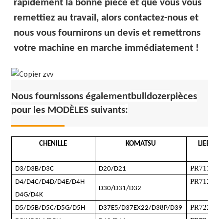
rapidement la bonne pièce et que vous vous
remettiez au travail, alors contactez-nous et
nous vous fournirons un devis et remettrons
votre machine en marche immédiatement !
Nous fournissons également
bulldozer
pièces
pour les MODÈLES suivants
:
CHENILLE
KOMATSU
LIEBHE
PR711
D3/D3B/D3C
D20/D21
PR712
/
P
D4/D4C/D4D/D4E/D4H
D30/D31/D32
D4G/D4K
PR722 B
D5/D5B/D5C/D5G/D5H
D37E5/D37EX22/D38P/D39