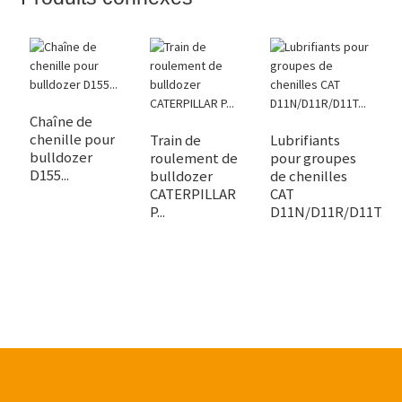
Chaîne de
chenille pour
Train de
Lubrifiants
F
bulldozer
roulement de
pour groupes
t
D155...
bulldozer
de chenilles
r
CATERPILLAR
CAT
bu
P...
D11N/D11R/D11T...