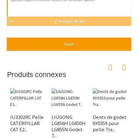
AI Helps Write
Send
Produits connexes
IU3302RC Pelle
LIUGONG
Dents de godet
CATERPILLAR
LG856H LG850H
6Y0359 pour
CAT E2...
LG855N Godet
pelle Tra...
T...