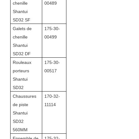
chenille
00489
Shantui
SD32 SF
Galets de
175-30-
chenille
00499
Shantui
SD32 DF
Rouleaux
175-30-
porteurs
00517
Shantui
SD32
Chaussures
170-32-
de piste
11114
Shantui
SD32
560MM
Ensemble de
175-32-