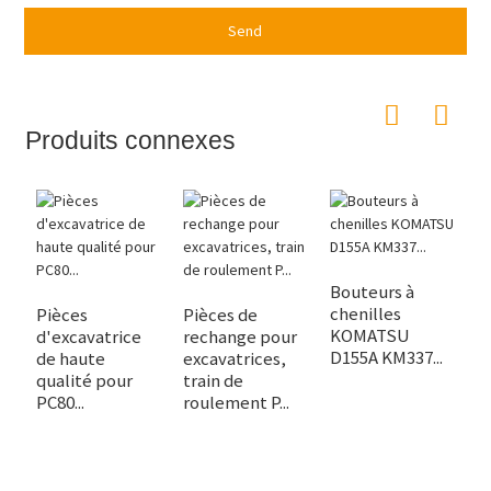
Send
Produits connexes
Bouteurs à
chenilles
Pièces
Pièces de
P
KOMATSU
d'excavatrice
rechange pour
d
D155A KM337...
de haute
excavatrices,
d
qualité pour
train de
PC
PC80...
roulement P...