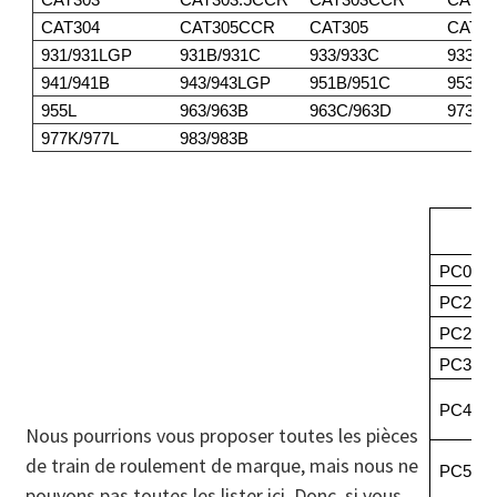
CAT304
CAT305CCR
CAT305
CAT30
931/931LGP
931B/931C
933/933C
933F/
941/941B
943/943LGP
951B/951C
953/9
955L
963/963B
963C/963D
973
977K/977L
983/983B
PC05/P
PC20-7
PC20R-
PC35
PC40-7
Nous pourrions vous proposer toutes les pièces
de train de roulement de marque, mais nous ne
PC56-7
pouvons pas toutes les lister ici. Donc, si vous