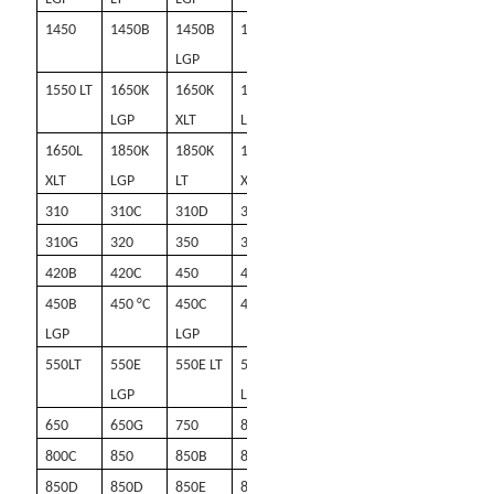
1450
1450B
1450B
1550
1550 LGP
LGP
1550 LT
1650K
1650K
1650L
1650L
LGP
XLT
LGP
WT
1650L
1850K
1850K
1850K
XLT
LGP
LT
XTL
310
310C
310D
310E
310F
310G
320
350
350B
420
420B
420C
450
450A
450B
450B
450 °C
450C
475
550 LGP
LGP
LGP
550LT
550E
550E LT
550G
550 g lt
LGP
LGP
650
650G
750
800
800B
800C
850
850B
850C
850C LGP
850D
850D
850E
850E LT
850G LGP