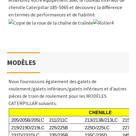
Améliorez votre équipement avec le rouleau inférieur de
chenille Caterpillar 185-5065 et découvrez la différence
en termes de performances et de fiabilité.
MODÈLES
Nous fournissons également des galets de
roulement/galets inférieurs/galets inférieurs et d'autres
pièces de train de roulement pour les MODÈLES
CATERPILLAR suivants.
CHENILLE
205/205B/205LC
211/211C
213/213B/213LC
215/2
219/219D/219LC
225/225B
225D/225LC
227
231D/231DLC
235/235B
235C/235D
245/2