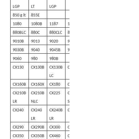
LGP
LT
LGP
850 g lt
855E
1080
1080B
1187
1187B
1280
880BLC
880C
880CLC
880D
9010
9010B
9013
9020
9020B
9030
9030B
9040
9045B
9050
9050TK
9060
980
980B
CX130
CX130B
CX130B
CX135SR
CX160
LC
CX160B
CX160X
CX180
CX210
CX210B
CX210B
CX210B
CX225
CX225
CX230
LR
NLC
SR
CX240
CX240
CX240B
CX250
CX250C
LR
LR
CX290
CX290B
CX300
CX300C
CX330
CX350
CX350B
CX460
CX470B
CX190D