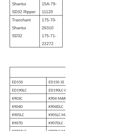
Shantui
15A-79-
SD32 Ripper
11120
Tranchant
175-70-
Shantui
26310
SD32
175-71-
22272
KOBELCO
ED150
ED150 1E
ED150 2
ED180
ED190LC
ED190LC-6E
K903 QUAND
K903A
K903C
K904 MARK II
K904BL
K904C
K904D
K904DLC
K904E
K905A
K905LC
K905LC MARK II
K907 MARK II
K907A
K907D
K907DLC
K907LC
K909 MAR