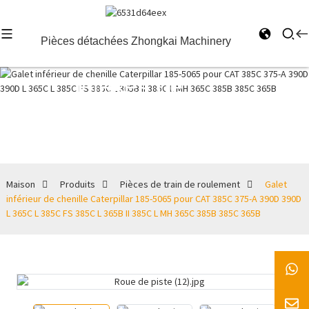
Pièces détachées Zhongkai Machinery
Pièces de
train de
roulement
Maison
Produits
Pièces de train de roulement
Galet
inférieur de chenille Caterpillar 185-5065 pour CAT 385C 375-A 390D 390D
L 365C L 385C FS 385C L 365B II 385C L MH 365C 385B 385C 365B