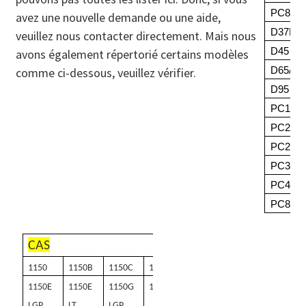
PC80
avez une nouvelle demande ou une aide,
D37E-5
veuillez nous contacter directement. Mais nous
D45
avons également répertorié certains modèles
comme ci-dessous, veuillez vérifier.
D65/D6
D95
PC100
PC200
PC240
PC340
PC450
PC800
CAS
1150
1150B
1150C
1150D
1150LGP
1150E
1150E
1150G
1150 g lt
1155E
LGP
LT
LGP