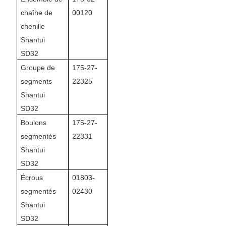
chaîne de
00120
chenille
Shantui
SD32
Groupe de
175-27-
segments
22325
Shantui
SD32
Boulons
175-27-
segmentés
22331
Shantui
SD32
Écrous
01803-
segmentés
02430
Shantui
SD32