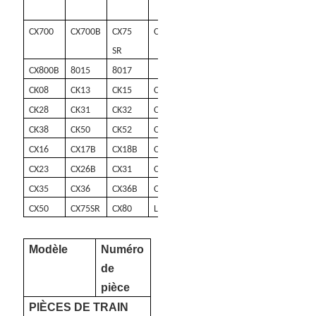
LC
CX700
CX700B
CX75
CX80 SR
CX800
SR
CX800B
8015
8017
CK08
CK13
CK15
CK16
CK25
CK28
CK31
CK32
CK35
CK36
CK38
CK50
CK52
CX14
CX15 STR
CX16
CX17B
CX18B
CX20B
CX22B
CX23
CX26B
CX31
CX31B
CX31BMC
CX35
CX36
CX36B
CX40B
CX47
CX50
CX75SR
CX80
LX92
Modèle
Numéro
de
pièce
PIÈCES DE TRAIN