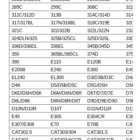
289C
299C
308C
311/3
312C/312D
313B
314C/314D
314E/
317/317BL
317N/318BL
318C/319E
320BL
321C
322/322B
322L/322N
232DL
324DLN/325
325B/325CL
325D/325L
330/3
336D/336DL
336EL
345B/345D
345DL
350
365BL/365CL
374D
375/3
390
E110
E120B
E140
E200B
E240
E300
E450
EL240
EL300
D3/D3B/D3C
D4/D4
D4K
D5/D5B/D5C
D5G/D5H
D5K/
D6D/D6H/D6K
D6M/D6N/D6R
D6T/D7/D7E
D7F/D
D8L/D8K
D8N/D8R/D8T
D9D/D9E/D9G
D9H/D
D10N/D10R
D10T
D11N/D11R
D11T
E45
E305
E304CR
E305
E307/E308
E70
E70B
CAT30
CAT302.5
CAT303/304
CAT301.5
CAT30
CAT303
CAT303.5CCR
CAT303CCR
CAT3