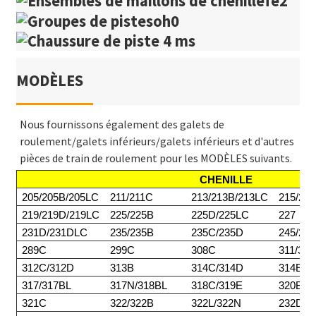
MODÈLES
Nous fournissons également des galets de
roulement/galets inférieurs/galets inférieurs et d'autres
pièces de train de roulement pour les MODÈLES suivants.
CHENILLE
205/205B/205LC
211/211C
213/213B/213LC
215/21
219/219D/219LC
225/225B
225D/225LC
227
231D/231DLC
235/235B
235C/235D
245/24
289C
299C
308C
311/311
312C/312D
313B
314C/314D
314E/3
317/317BL
317N/318BL
318C/319E
320BL/
321C
322/322B
322L/322N
232DL/