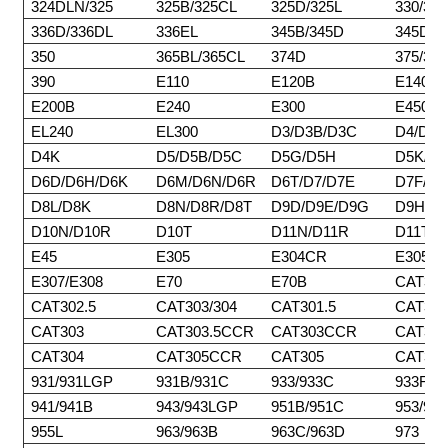
324DLN/325
325B/325CL
325D/325L
330/33
336D/336DL
336EL
345B/345D
345DL
350
365BL/365CL
374D
375/375
390
E110
E120B
E140
E200B
E240
E300
E450
EL240
EL300
D3/D3B/D3C
D4/D4C
D4K
D5/D5B/D5C
D5G/D5H
D5K/D
D6D/D6H/D6K
D6M/D6N/D6R
D6T/D7/D7E
D7F/D
D8L/D8K
D8N/D8R/D8T
D9D/D9E/D9G
D9H/D9
D10N/D10R
D10T
D11N/D11R
D11T
E45
E305
E304CR
E305M
E307/E308
E70
E70B
CAT30
CAT302.5
CAT303/304
CAT301.5
CAT301
CAT303
CAT303.5CCR
CAT303CCR
CAT30
CAT304
CAT305CCR
CAT305
CAT30
931/931LGP
931B/931C
933/933C
933F/9
941/941B
943/943LGP
951B/951C
953/95
955L
963/963B
963C/963D
973