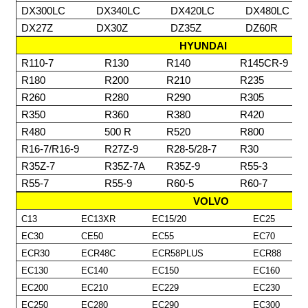
DX300LC
DX340LC
DX420LC
DX480LC
DX27Z
DX30Z
DZ35Z
DZ60R
HYUNDAI
R110-7
R130
R140
R145CR-9
R180
R200
R210
R235
R260
R280
R290
R305
R350
R360
R380
R420
R480
500 R
R520
R800
R16-7/R16-9
R27Z-9
R28-5/28-7
R30
R35Z-7
R35Z-7A
R35Z-9
R55-3
R55-7
R55-9
R60-5
R60-7
VOLVO
C13
EC13XR
EC15/20
EC25
EC30
CE50
EC55
EC70
ECR30
ECR48C
ECR58PLUS
ECR88
EC130
EC140
EC150
EC160
EC200
EC210
EC229
EC230
EC250
EC280
EC290
EC300