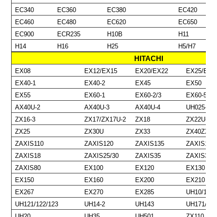
EC340
EC360
EC380
EC420
EC460
EC480
EC620
EC650
EC900
ECR235
H10B
H11
H14
H16
H25
H5/H7
HITACHI
EX08
EX12/EX15
EX20/EX22
EX25/EX3
EX40-1
EX40-2
EX45
EX50
EX55
EX60-1
EX60-2/3
EX60-5
AX40U-2
AX40U-3
AX40U-4
UH025-7
ZX16-3
ZX17/ZX17U-2
ZX18
ZX22U-2
ZX25
ZX30U
ZX33
ZX40ZX48
ZAXIS110
ZAXIS120
ZAXIS135
ZAXIS15
ZAXIS18
ZAXIS25/30
ZAXIS35
ZAXIS35U
ZAXIS80
EX100
EX120
EX130
EX150
EX160
EX200
EX210
EX267
EX270
EX285
UH10/12
UH121/122/123
UH14-2
UH143
UH171/17
UH20
UH35
UH501
ZX110