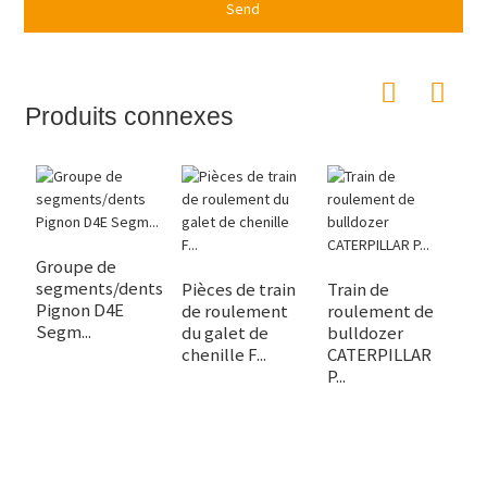
Send
Produits connexes
Groupe de
segments/dents
Pièces de train
Train de
V
Pignon D4E
de roulement
roulement de
b
Segm...
du galet de
bulldozer
C
chenille F...
CATERPILLAR
D
P...