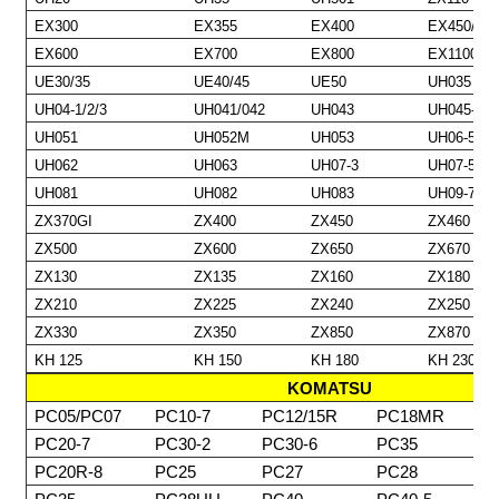
EX300
EX355
EX400
EX450/EX
EX600
EX700
EX800
EX1100
UE30/35
UE40/45
UE50
UH035
UH04-1/2/3
UH041/042
UH043
UH045-5/7
UH051
UH052M
UH053
UH06-5
UH062
UH063
UH07-3
UH07-5
UH081
UH082
UH083
UH09-7
ZX370GI
ZX400
ZX450
ZX460
ZX500
ZX600
ZX650
ZX670
ZX130
ZX135
ZX160
ZX180
ZX210
ZX225
ZX240
ZX250
ZX330
ZX350
ZX850
ZX870
KH 125
KH 150
KH 180
KH 230
KOMATSU
PC05/PC07
PC10-7
PC12/15R
PC18MR
PC20-7
PC30-2
PC30-6
PC35
PC20R-8
PC25
PC27
PC28