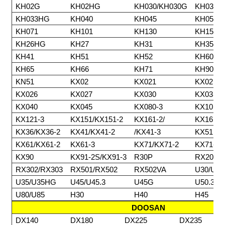
KH02G
KH02HG
KH030/KH030G
KH030H
KH033HG
KH040
KH045
KH055/
KH071
KH101
KH130
KH151
KH26HG
KH27
KH31
KH35
KH41
KH51
KH52
KH60
KH65
KH66
KH71
KH90
KN51
KX02
KX021
KX021U
KX026
KX027
KX030
KX033
KX040
KX045
KX080-3
KX101/K
KX121-3
KX151/KX151-2
KX161-2/
KX161-3
KX36/KX36-2
KX41/KX41-2
/KX41-3
KX51
KX61/KX61-2
KX61-3
KX71/KX71-2
KX71-3
KX90
KX91-2S/KX91-3
R30P
RX201
RX302/RX303
RX501/RX502
RX502VA
U30/U30
U35/U35HG
U45/U45.3
U45G
U50.3
U80/U85
H30
H40
H45
DOOSAN
DX140
DX180
DX225
DX235