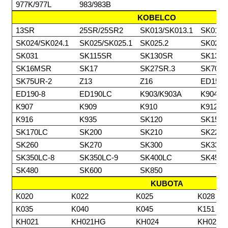
977K/977L
983/983B
KOBELCO
13SR
25SR/25SR2
SK013/SK013.1
SK014.
SK024/SK024.1
SK025/SK025.1
SK025.2
SK025
SK031
SK115SR
SK130SR
SK135
SK16MSR
SK17
SK27SR.3
SK70S
SK75UR-2
Z13
Z16
ED150
ED190-8
ED190LC
K903/K903A
K904
K907
K909
K910
K912
K916
K935
SK120
SK150
SK170LC
SK200
SK210
SK220
SK260
SK270
SK300
SK330
SK350LC-8
SK350LC-9
SK400LC
SK450
SK480
SK600
SK850
KUBOTA
K020
K022
K025
K028
K035
K040
K045
K151
KH021
KH021HG
KH024
KH026/