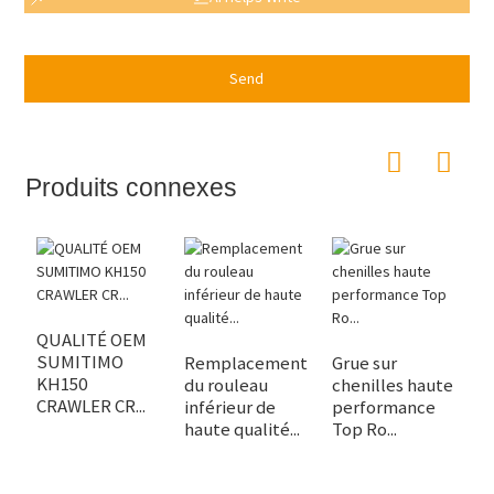
Send
Produits connexes
QUALITÉ OEM
SUMITIMO
Remplacement
Grue sur
P
KH150
du rouleau
chenilles haute
d
CRAWLER CR...
inférieur de
performance
d
haute qualité...
Top Ro...
Cr