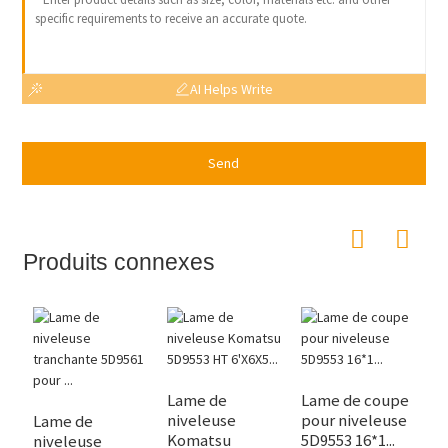
AI Helps Write
Send
Produits connexes
Lame de
Lame de coupe
L
niveleuse
pour niveleuse
b
Lame de
Komatsu
5D9553 16*1...
4
niveleuse