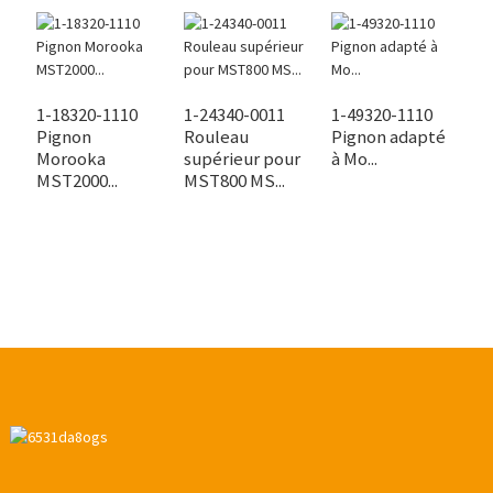
1-18320-1110
1-24340-0011
1-49320-1110
P
Pignon
Rouleau
Pignon adapté
M
Morooka
supérieur pour
à Mo...
S
MST2000...
MST800 MS...
d