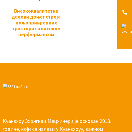
Висококвалитетни
делови доњег строја
пољопривредних
трактора са високом
перформансом
Куанзхоу Зхонгкаи Мацхинери је основан 2013.
године, који се налази у Куанзхоуу, важном