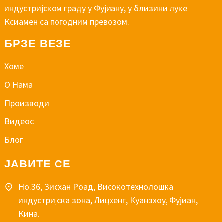
индустријском граду у Фујиану, у близини луке
Ксиамен са погодним превозом.
БРЗЕ ВЕЗЕ
Хоме
О Нама
Производи
Видеос
Блог
ЈАВИТЕ СЕ
Но.36, Зисхан Роад, Високотехнолошка
индустријска зона, Лицхенг, Куанзхоу, Фујиан,
Кина.