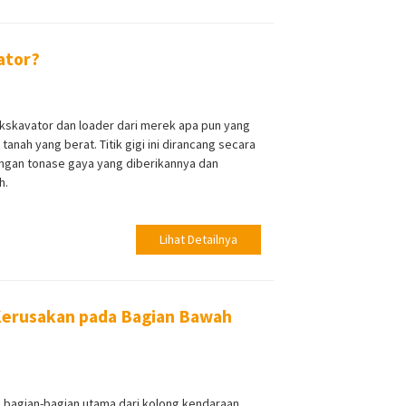
vator?
ekskavator dan loader dari merek apa pun yang
nah yang berat. Titik gigi ini dirancang secara
ngan tonase gaya yang diberikannya dan
h.
Lihat Detailnya
 Kerusakan pada Bagian Bawah
bagian-bagian utama dari kolong kendaraan,