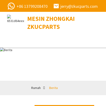
+86 13799208470
jerry@zkucparts.com
MESIN ZHONGKAI
ZKUCPARTS
Rumah
Berita