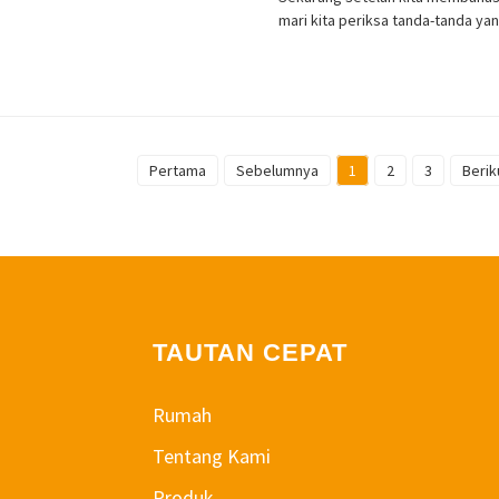
mari kita periksa tanda-tanda y
Pertama
Sebelumnya
1
2
3
Berik
TAUTAN CEPAT
Rumah
Tentang Kami
Produk