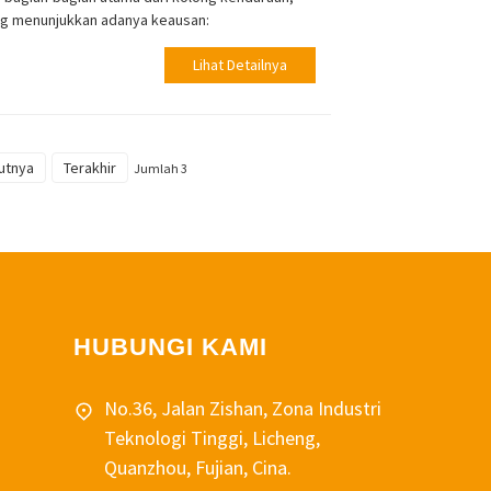
ang menunjukkan adanya keausan:
Lihat Detailnya
utnya
Terakhir
Jumlah 3
HUBUNGI KAMI
No.36, Jalan Zishan, Zona Industri
Teknologi Tinggi, Licheng,
Quanzhou, Fujian, Cina.