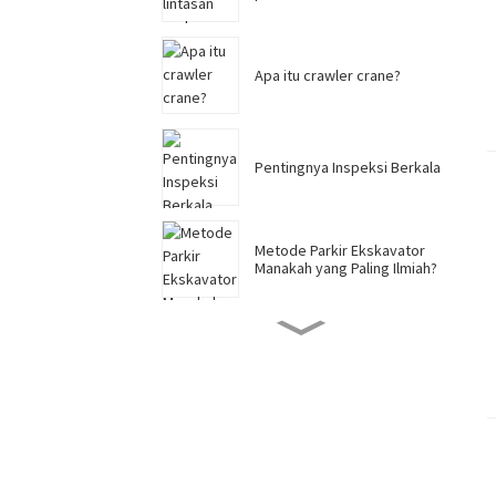
Apa itu crawler crane?
Pentingnya Inspeksi Berkala
Metode Parkir Ekskavator
Manakah yang Paling Ilmiah?
Terbuat dari apakah pin
bucket ekskavator?
Bagaimana Mencegah
Keausan Segmen Dozer dan
Meningkatkan Ketahanan
Keausan？