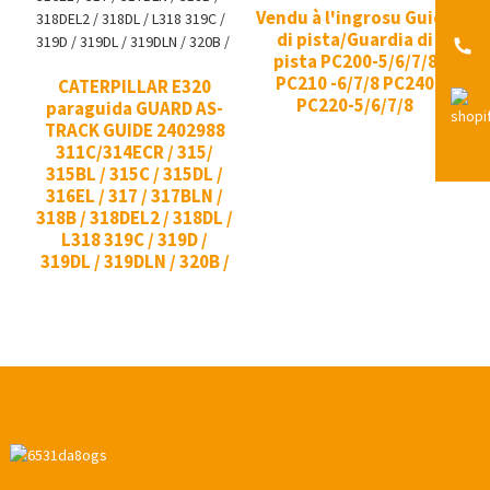
Vendu à l'ingrosu Guida
di pista/Guardia di
pista PC200-5/6/7/8
PC210 -6/7/8 PC240
CATERPILLAR E320
PC220-5/6/7/8
paraguida GUARD AS-
TRACK GUIDE 2402988
311C/314ECR / 315/
315BL / 315C / 315DL /
316EL / 317 / 317BLN /
318B / 318DEL2 / 318DL /
L318 319C / 319D /
319DL / 319DLN / 320B /