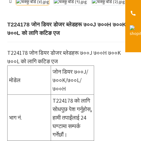
T224178 जोन डियर डोजर ब्लेडहरू ७००J ७००H ७००K
७००L को लागि कटिङ एज
T224178 जोन डियर डोजर ब्लेडहरू ७००J ७००H ७००K
७००L को लागि कटिङ एज
जोन डियर ७००J/
मोडेल
७००K/७००L/
७००H
T224178 को लागि
सोधपुछ पेश गर्नुहोस्,
भाग नं.
हामी तपाईंलाई 24
घण्टामा सम्पर्क
गर्नेछौं।