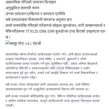
अद्यावधिक गरिएको उत्पादन डिजाइन
अनुकूलित सामग्री चयन
उन्नत उत्पादन प्रक्रिया र उत्पादन प्रविधि
सबै उत्पादनहरू विश्वव्यापी मापदण्ड अनुरूप छन्
लामो समयदेखि गरिएको परीक्षणले कोइला बुलडोजर, भारी उत्खननकर्ता र 
मेसिनरीहरूमा 7T9125 D8N D9R बुलडोजर एन्ड बिटको उत्कृष्टता प्रमा
छ।
व्यावसायिक क्वेन्च-टेम्परिङ प्रक्रियाहरू प्रयोग गरेर, हामी हाम्रा उत्पादनहरूले
उत्कृष्ट मेकानिकल गुणहरू, उच्च शक्ति, र लगाउने, झुकाउने र भाँच्ने
प्रतिरोधात्मक क्षमता प्रदर्शन गर्ने कुरा सुनिश्चित गर्छौं। हाम्रा अन्तिम बिटहरूले
अर्थमोभिङ मेसिनरी र उपकरणहरूको लागि OEM विशिष्टताहरू र उद्योग
मापदण्डहरू दुवै पूरा गर्छन्, जसले गर्दा तपाईंले विश्वास गर्न सक्ने विश्वसनीयता र
कार्यसम्पादन प्रदान गर्दछ।
सबै मानक ग्रेडर ब्लेडहरूको लागि आयामहरू उपलब्ध छन्, साथै विशिष्ट
आवश्यकताहरू पूरा गर्न अनुकूलित आयामहरूको विकल्प पनि उपलब्ध छ।
हामी कच्चा पदार्थको सोर्सिङदेखि सुरु गरेर, विभिन्न मेसिनिङ प्रक्रियाहरू मार्फत,
र अन्तिम प्याकिङ चरणसम्म, सम्पूर्ण प्रक्रियाभरि कडा गुणस्तर नियन्त्रण कायम
राख्छौं।