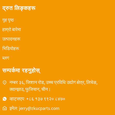
द्रुत लिङ्कहरू
गृह पृष्ठ
हाम्रो बारेमा
उत्पादनहरू
भिडियोहरू
ब्लग
सम्पर्कमा रहनुहोस्
नम्बर ३६, जिशान रोड, उच्च प्रविधि उद्योग क्षेत्र, लिचेङ,
क्वान्झाउ, फुजियान, चीन।
व्हाट्सएप: +८६ १३७ ९९२० ८४७०
इमेल: jerry@zkucparts.com