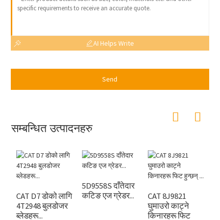
AI Helps Write
Send
सम्बन्धित उत्पादनहरु
5D9558S दाँतेदार
कटिङ एज ग्रेडर...
CAT D7 डोको लागि
CAT 8J9821
८
4T2948 बुलडोजर
घुमाउरो काट्ने
८
ब्लेडहरू...
किनारहरू फिट
D