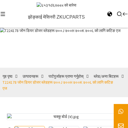
झोङ्काई मेसिनरी ZKUCPARTS
ब्लेड/अन्त बिटहरू
गृह पृष्ठ
उत्पादनहरू
पार्टपुर्जाहरू प्राप्त गर्नुहोस्
ब्लेड/अन्त बिटहरू
T224178 जोन डियर डोजर ब्लेडहरू ७००J ७००H ७००K ७००L को लागि कटिङ
एज